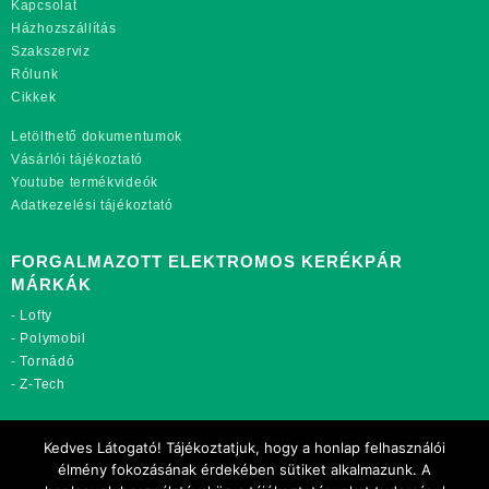
Kapcsolat
Házhozszállítás
Szakszerviz
Rólunk
Cikkek
Letölthető dokumentumok
Vásárlói tájékoztató
Youtube termékvideók
Adatkezelési tájékoztató
FORGALMAZOTT ELEKTROMOS KERÉKPÁR
MÁRKÁK
-
Lofty
-
Polymobil
-
Tornádó
-
Z-Tech
TOVÁBBI OLDALAINK:
Kedves Látogató! Tájékoztatjuk, hogy a honlap felhasználói
rekordmobil.hu
élmény fokozásának érdekében sütiket alkalmazunk. A
rekordmotor.hu