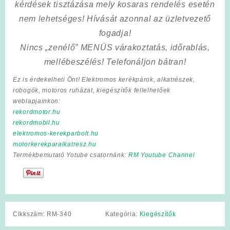
kérdések tisztázása mely kosaras rendelés esetén
nem lehetséges! Hívását azonnal az üzletvezető
fogadja!
Nincs „zenélő” MENÜS várakoztatás, időrablás,
mellébeszélés! Telefonáljon bátran!
Ez is érdekelheti Önt! Elektromos kerékpárok, alkatrészek,
robogók, motoros ruházat, kiegészítők fellelhetőek
weblapjainkon:
rekordmotor.hu
rekordmobil.hu
elektromos-kerekparbolt.hu
motorkerekparalkatresz.hu
Termékbemutató Yotube csatornánk:
RM Youtube Channel
Cikkszám:
RM-340
Kategória:
Kiegészítők