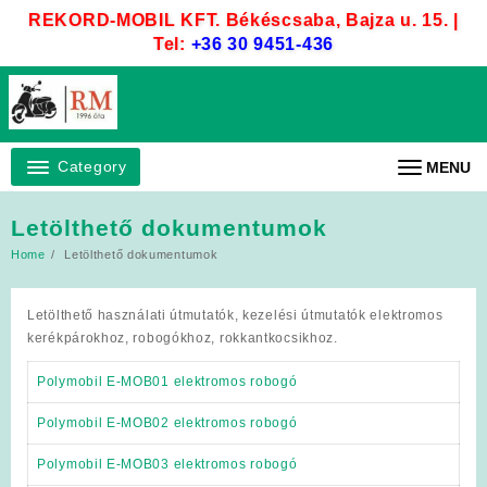
Skip
REKORD-MOBIL KFT. Békéscsaba, Bajza u. 15. |
to
Tel:
+36 30 9451-436
content
Category
MENU
Letölthető dokumentumok
Home
Letölthető dokumentumok
Letölthető használati útmutatók, kezelési útmutatók elektromos
kerékpárokhoz, robogókhoz, rokkantkocsikhoz.
Polymobil E-MOB01 elektromos robogó
Polymobil E-MOB02 elektromos robogó
Polymobil E-MOB03 elektromos robogó