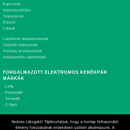
Kapcsolat
Házhozszállítás
Szakszerviz
Rólunk
Cikkek
Letölthető dokumentumok
Vásárlói tájékoztató
Youtube termékvideók
Adatkezelési tájékoztató
FORGALMAZOTT ELEKTROMOS KERÉKPÁR
MÁRKÁK
-
Lofty
-
Polymobil
-
Tornádó
-
Z-Tech
TOVÁBBI OLDALAINK:
Kedves Látogató! Tájékoztatjuk, hogy a honlap felhasználói
rekordmobil.hu
élmény fokozásának érdekében sütiket alkalmazunk. A
rekordmotor.hu