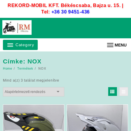
Skip
REKORD-MOBIL KFT. Békéscsaba, Bajza u. 15. |
to
Tel:
+36 30 9451-436
content
Category
MENU
Címke:
NOX
Home
Termékek
NOX
Mind a(z) 3 találat megjelenítve