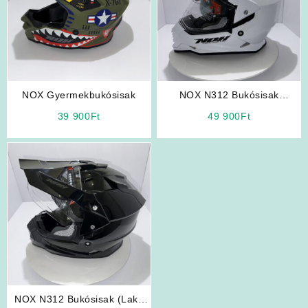
NOX Gyermekbukósisak
NOX N312 Bukósisak
(Gyöngyház Fehér)
39 900
Ft
49 900
Ft
NOX N312 Bukósisak (Lakk