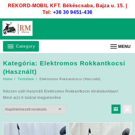
Skip
REKORD-MOBIL KFT. Békéscsaba, Bajza u. 15. |
to
Tel:
+36 30 9451-436
content
Category
MENU
Kategória:
Elektromos Rokkantkocsi
(Használt)
Home
Termékek
Elektromos Rokkantkocsi (Használt)
Nézzen szét Használt Elektromos Rokkantkocsi kínálatunkban!
Mind a(z) 6 találat megjelenítve