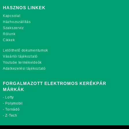
HASZNOS LINKEK
Kapcsolat
Házhozszállítás
Szakszerviz
Rólunk
Cikkek
Letölthető dokumentumok
Vásárlói tájékoztató
Youtube termékvideók
Adatkezelési tájékoztató
FORGALMAZOTT ELEKTROMOS KERÉKPÁR
MÁRKÁK
-
Lofty
-
Polymobil
-
Tornádó
-
Z-Tech
TOVÁBBI OLDALAINK: