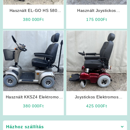
Használt EL-GO HS 580
Használt Joystickos
Elektromos Rokkantkocsi
Rokkantkocsi
380 000
Ft
175 000
Ft
Használt KKSZ4 Elektromos
Joystickos Elektromos
Rokkantkocsi
Rokkantkocsi (B-4220/V)
380 000
Ft
425 000
Ft
Házhoz szállítás