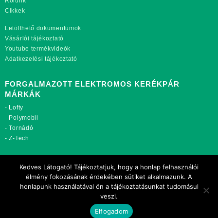
Rólunk
Cikkek
Letölthető dokumentumok
Vásárlói tájékoztató
Youtube termékvideók
Adatkezelési tájékoztató
FORGALMAZOTT ELEKTROMOS KERÉKPÁR
MÁRKÁK
-
Lofty
-
Polymobil
-
Tornádó
-
Z-Tech
TOVÁBBI OLDALAINK:
Kedves Látogató! Tájékoztatjuk, hogy a honlap felhasználói
rekordmobil.hu
élmény fokozásának érdekében sütiket alkalmazunk. A
rekordmotor.hu
honlapunk használatával ön a tájékoztatásunkat tudomásul
motorkerekparalkatreszek.hu
veszi.
Elfogadom
Copyright 2021 Rekord-Mobil Kft.