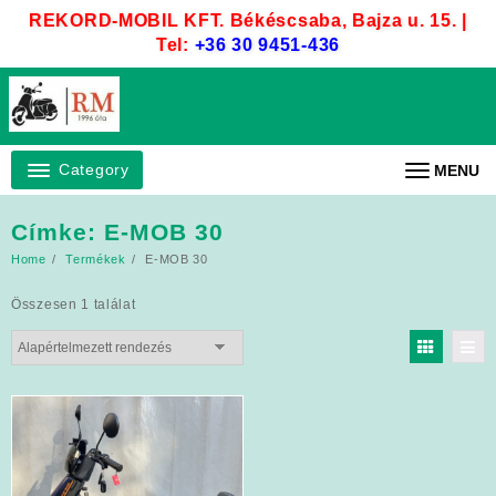
Skip
REKORD-MOBIL KFT. Békéscsaba, Bajza u. 15. |
to
Tel:
+36 30 9451-436
content
Category
MENU
Címke:
E-MOB 30
Home
Termékek
E-MOB 30
Összesen 1 találat