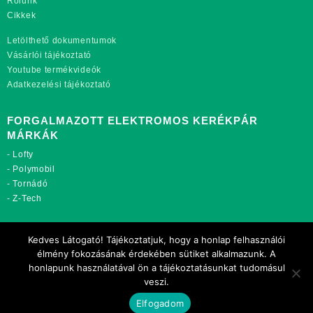
Rólunk
Cikkek
Letölthető dokumentumok
Vásárlói tájékoztató
Youtube termékvideók
Adatkezelési tájékoztató
FORGALMAZOTT ELEKTROMOS KERÉKPÁR
MÁRKÁK
-
Lofty
-
Polymobil
-
Tornádó
-
Z-Tech
TOVÁBBI OLDALAINK:
Kedves Látogató! Tájékoztatjuk, hogy a honlap felhasználói
rekordmobil.hu
élmény fokozásának érdekében sütiket alkalmazunk. A
rekordmotor.hu
honlapunk használatával ön a tájékoztatásunkat tudomásul
motorkerekparalkatreszek.hu
veszi.
Elfogadom
Copyright 2021 Rekord-Mobil Kft.