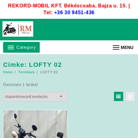
Skip
REKORD-MOBIL KFT. Békéscsaba, Bajza u. 15. |
to
Tel:
+36 30 9451-436
content
Category
MENU
Címke:
LOFTY 02
Home
Termékek
LOFTY 02
Összesen 1 találat