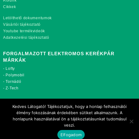
Rólunk
Cikkek
Letölthető dokumentumok
Vásárlói tájékoztató
Youtube termékvideók
Adatkezelési tájékoztató
FORGALMAZOTT ELEKTROMOS KERÉKPÁR
MÁRKÁK
-
Lofty
-
Polymobil
-
Tornádó
-
Z-Tech
TOVÁBBI OLDALAINK:
Kedves Látogató! Tájékoztatjuk, hogy a honlap felhasználói
rekordmobil.hu
élmény fokozásának érdekében sütiket alkalmazunk. A
rekordmotor.hu
honlapunk használatával ön a tájékoztatásunkat tudomásul
motorkerekparalkatreszek.hu
veszi.
Elfogadom
Copyright 2021 Rekord-Mobil Kft.