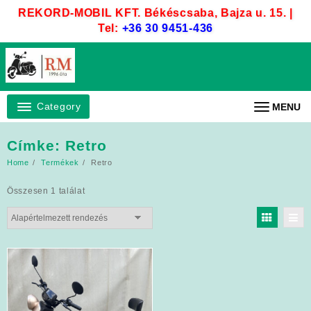
Skip
REKORD-MOBIL KFT. Békéscsaba, Bajza u. 15. |
to
Tel:
+36 30 9451-436
content
Category
MENU
Címke:
Retro
Home
Termékek
Retro
Összesen 1 találat