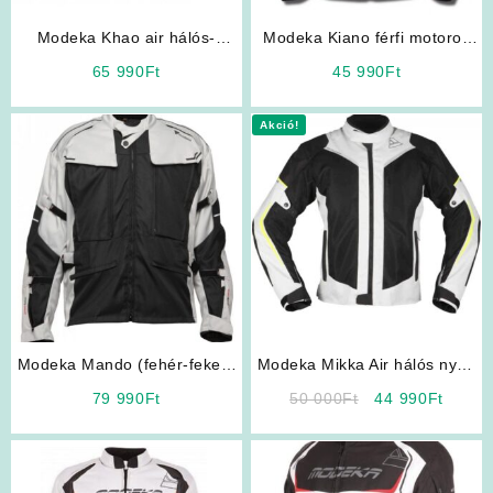
Modeka Khao air hálós-
Modeka Kiano férfi motoros
vízálló membrános nyári férfi
kabát
65 990
Ft
45 990
Ft
motoros kabát
Akció!
Modeka Mando (fehér-fekete
Modeka Mikka Air hálós nyári
6XL – 12XL -ig) férfi motoros
férfi motoros Kabát
Original
Curren
79 990
Ft
50 000
Ft
44 990
Ft
kabát
price
price
was:
is:
50
44
000Ft.
990Ft.