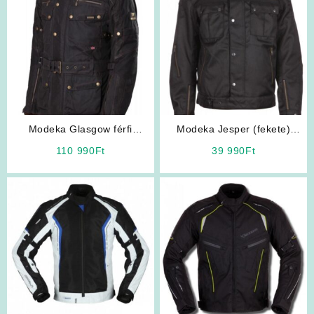
Modeka Glasgow férfi
Modeka Jesper (fekete)
motoros kabát
motoros kabát
110 990
Ft
39 990
Ft