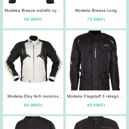
Modeka Breeze esőálló nyári
Modeka Breeze Long
hálós kabát
hosszított férfi motoros kabát
59 990
Ft
73 990
Ft
Modeka Eloy férfi motoros
Modeka Flagstaff 3 rétegű 12
kabát
nyitható szellőzővel
64 990
Ft
49 990
Ft