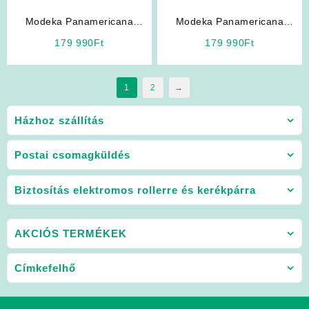
Modeka Panamericana
Modeka Panamericana
(Fekete) négy évszakos férfi
(Szürke) négy évszakos férfi
179 990
Ft
179 990
Ft
motoros kabát
motoros kabát
1
2
→
Házhoz szállítás
Postai csomagküldés
Biztosítás elektromos rollerre és kerékpárra
AKCIÓS TERMÉKEK
Címkefelhő