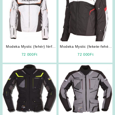
Modeka Mystic (fehér) férfi
Modeka Mystic (fekete-fehér)
motoros kabát
férfi motoros kabát
72 000
Ft
72 000
Ft