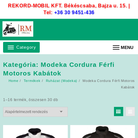
Skip
REKORD-MOBIL KFT. Békéscsaba, Bajza u. 15. |
to
Tel:
+36 30 9451-436
content
Category
MENU
Kategória:
Modeka Cordura Férfi
Motoros Kabátok
Home
Termékek
Ruházat (Modeka)
Modeka Cordura Férfi Motoros
Kabátok
1–16 termék, összesen 30 db