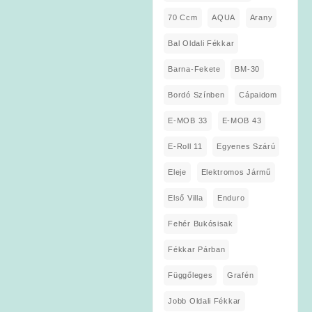
70 Ccm
AQUA
Arany
Bal Oldali Fékkar
Barna-Fekete
BM-30
Bordó Színben
Cápaidom
E-MOB 33
E-MOB 43
E-Roll 11
Egyenes Szárú
Eleje
Elektromos Jármű
Első Villa
Enduro
Fehér Bukósisak
Fékkar Párban
Függőleges
Grafén
Jobb Oldali Fékkar