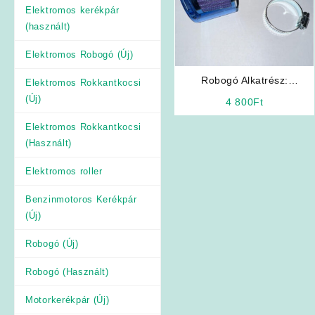
Elektromos kerékpár
(használt)
Elektromos Robogó (Új)
Robogó Alkatrész:
Elektromos Rokkantkocsi
Levegőszűrő 35mm-es
(Új)
4 800
Ft
AQUA
Elektromos Rokkantkocsi
(Használt)
Elektromos roller
Benzinmotoros Kerékpár
(Új)
Robogó (Új)
Robogó (Használt)
Motorkerékpár (Új)