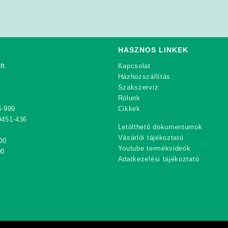
HASZNOS LINKEK
ft.
Kapcsolat
Házhozszállítás
Szakszerviz
Rólunk
4-999
Cikkek
9451-436
Letölthető dokumentumok
Vásárlói tájékoztató
00
Youtube termékvideók
00
Adatkezelési tájékoztató