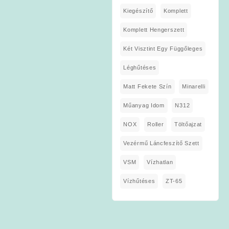
Kiegészítő
Komplett
Komplett Hengerszett
Két Visztint Egy Függőleges
Léghűtéses
Matt Fekete Szín
Minarelli
Műanyag Idom
N312
NOX
Roller
Töltőajzat
Vezérmű Láncfeszítő Szett
VSM
Vízhatlan
Vízhűtéses
ZT-65