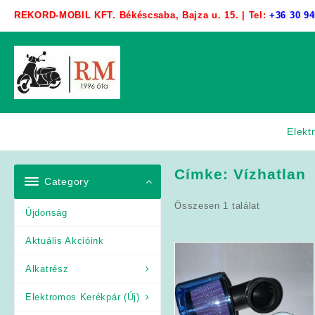
Skip
REKORD-MOBIL KFT. Békéscsaba, Bajza u. 15. | Tel:
+36 30 94
to
content
Elekt
Címke:
Vízhatlan
Category
Összesen 1 találat
Újdonság
Aktuális Akcióink
Alkatrész
Elektromos Kerékpár (Új)