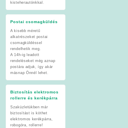
kisteherautónkkal.
Postai csomagküldés
A kisebb méretű
alkatrészeket postai
csomagküldéssel
rendelhetik meg.
A 14h-ig leadott
rendeléseket még aznap
postára adjuk, így akár
másnap Önnél lehet.
Biztosítás elektromos
rollerre és kerékpárra
Szaküzletükben már
biztosítást is köthet
elektromos kerékpárra,
robogóra, rollerre!