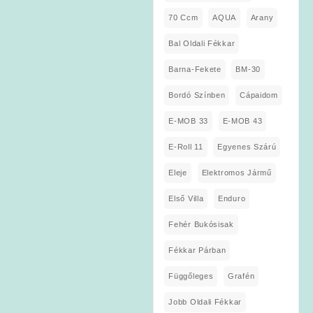
70 Ccm
AQUA
Arany
Bal Oldali Fékkar
Barna-Fekete
BM-30
Bordó Színben
Cápaidom
E-MOB 33
E-MOB 43
E-Roll 11
Egyenes Szárú
Eleje
Elektromos Jármű
Első Villa
Enduro
Fehér Bukósisak
Fékkar Párban
Függőleges
Grafén
Jobb Oldali Fékkar