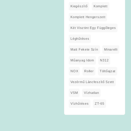
Kiegészítő
Komplett
Komplett Hengerszett
Két Visztint Egy Függőleges
Léghűtéses
Matt Fekete Szín
Minarelli
Műanyag Idom
N312
NOX
Roller
Töltőajzat
Vezérmű Láncfeszítő Szett
VSM
Vízhatlan
Vízhűtéses
ZT-65