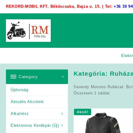
Skip
REKORD-MOBIL KFT. Békéscsaba, Bajza u. 15. | Tel:
+36 30 94
to
content
Elekt
Kategória:
Ruháza
Category
Seventy Motoros Ruházat: Bizt
Újdonság
Összesen 1 találat
Aktuális Akcióink
Akció!
Alkatrész
Elektromos Kerékpár (Új)