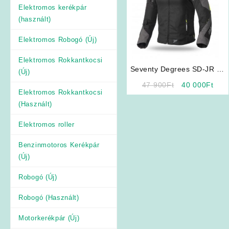
Elektromos kerékpár
(használt)
Elektromos Robogó (Új)
Elektromos Rokkantkocsi
Seventy Degrees SD-JR 69
(Új)
(Fekete-Zold)
Original
Curr
47 900
Ft
40 000
Ft
Elektromos Rokkantkocsi
price
pric
(Használt)
was:
is:
47
40
Elektromos roller
900Ft.
000F
Benzinmotoros Kerékpár
(Új)
Robogó (Új)
Robogó (Használt)
Motorkerékpár (Új)