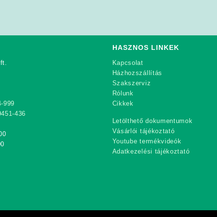
HASZNOS LINKEK
ft.
Kapcsolat
Házhozszállítás
Szakszerviz
Rólunk
4-999
Cikkek
9451-436
Letölthető dokumentumok
Vásárlói tájékoztató
00
Youtube termékvideók
00
Adatkezelési tájékoztató