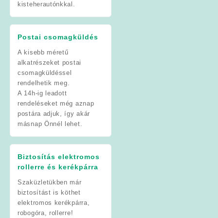
kisteherautónkkal.
Postai csomagküldés
A kisebb méretű
alkatrészeket postai
csomagküldéssel
rendelhetik meg.
A 14h-ig leadott
rendeléseket még aznap
postára adjuk, így akár
másnap Önnél lehet.
Biztosítás elektromos
rollerre és kerékpárra
Szaküzletükben már
biztosítást is köthet
elektromos kerékpárra,
robogóra, rollerre!