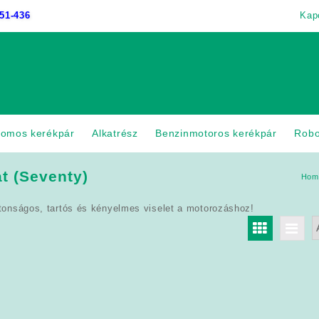
51-436
Kap
romos kerékpár
Alkatrész
Benzinmotoros kerékpár
Rob
t (Seventy)
Hom
onságos, tartós és kényelmes viselet a motorozáshoz!