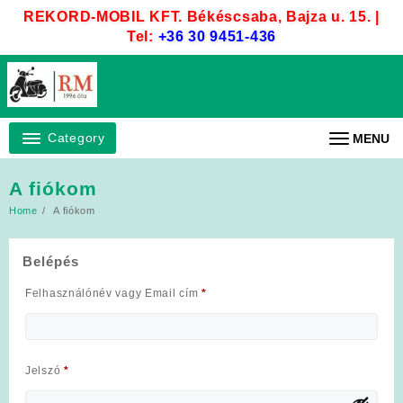
Skip
REKORD-MOBIL KFT. Békéscsaba, Bajza u. 15. |
to
Tel:
+36 30 9451-436
content
Category
MENU
A fiókom
Home
A fiókom
Belépés
Kötelező
Felhasználónév vagy Email cím
*
Kötelező
Jelszó
*