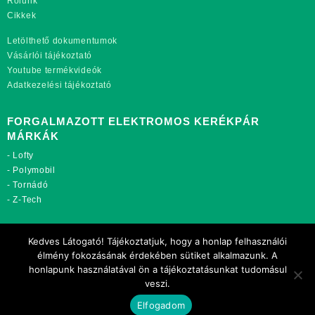
Rólunk
Cikkek
Letölthető dokumentumok
Vásárlói tájékoztató
Youtube termékvideók
Adatkezelési tájékoztató
FORGALMAZOTT ELEKTROMOS KERÉKPÁR
MÁRKÁK
-
Lofty
-
Polymobil
-
Tornádó
-
Z-Tech
TOVÁBBI OLDALAINK:
Kedves Látogató! Tájékoztatjuk, hogy a honlap felhasználói
rekordmobil.hu
élmény fokozásának érdekében sütiket alkalmazunk. A
rekordmotor.hu
honlapunk használatával ön a tájékoztatásunkat tudomásul
motorkerekparalkatreszek.hu
veszi.
Elfogadom
Copyright 2021 Rekord-Mobil Kft.