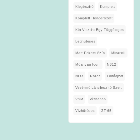
Kiegészítő
Komplett
Komplett Hengerszett
Két Visztint Egy Függőleges
Léghűtéses
Matt Fekete Szín
Minarelli
Műanyag Idom
N312
NOX
Roller
Töltőajzat
Vezérmű Láncfeszítő Szett
VSM
Vízhatlan
Vízhűtéses
ZT-65