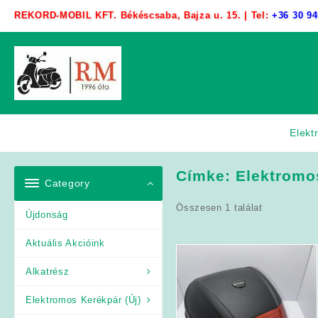
Skip
REKORD-MOBIL KFT. Békéscsaba, Bajza u. 15. | Tel:
+36 30 94
to
content
Elekt
Címke:
Elektromo
Category
Összesen 1 találat
Újdonság
Aktuális Akcióink
Alkatrész
Elektromos Kerékpár (Új)