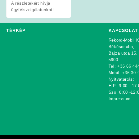
A részletekért hívja
ügyfélszolgálatunkat!
TÉRKÉP
KAPCSOLAT
Rekord-Mobil K
Békéscsaba,
Bajza utca 15.
5600
Tel:
+36 66 44
Mobil:
+36 30 
Nyitvatartás:
H-P: 9:00 - 17:
Szo: 8:00 -12:
Impressum