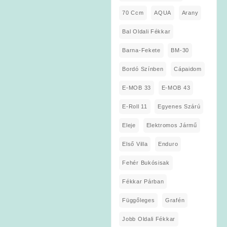
70 Ccm
AQUA
Arany
Bal Oldali Fékkar
Barna-Fekete
BM-30
Bordó Színben
Cápaidom
E-MOB 33
E-MOB 43
E-Roll 11
Egyenes Szárú
Eleje
Elektromos Jármű
Első Villa
Enduro
Fehér Bukósisak
Fékkar Párban
Függőleges
Grafén
Jobb Oldali Fékkar