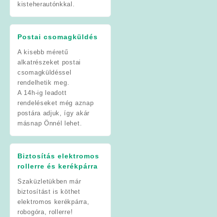
kisteherautónkkal.
Postai csomagküldés
A kisebb méretű
alkatrészeket postai
csomagküldéssel
rendelhetik meg.
A 14h-ig leadott
rendeléseket még aznap
postára adjuk, így akár
másnap Önnél lehet.
Biztosítás elektromos
rollerre és kerékpárra
Szaküzletükben már
biztosítást is köthet
elektromos kerékpárra,
robogóra, rollerre!