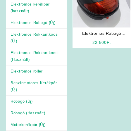
Elektromos kerékpár
(használt)
Elektromos Robogó (Új)
Elektromos Robogó
Elektromos Rokkantkocsi
Sisaktartó Hátsó Doboz
(Új)
22 500
Ft
(Fekete-Kisméretű)
Elektromos Rokkantkocsi
(Használt)
Elektromos roller
Benzinmotoros Kerékpár
(Új)
Robogó (Új)
Robogó (Használt)
Motorkerékpár (Új)