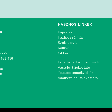
HASZNOS LINKEK
ft.
Kapcsolat
Házhozszállítás
Szakszerviz
Rólunk
4-999
Cikkek
9451-436
Letölthető dokumentumok
Vásárlói tájékoztató
00
Youtube termékvideók
00
Adatkezelési tájékoztató