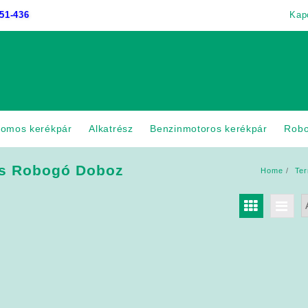
51-436
Kap
romos kerékpár
Alkatrész
Benzinmotoros kerékpár
Rob
s Robogó Doboz
Home
Te