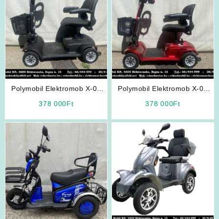
Polymobil Elektromob X-02
Polymobil Elektromob X-02
Elektromos Négykerekű
Elektromos Négykerekű (Piros
378 000
Ft
378 000
Ft
(Fekete Színben)
Színben)