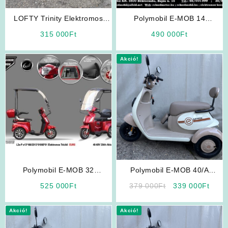
LOFTY Trinity Elektromos
Polymobil E-MOB 14
Háromkerekű Bevásárlókocsi
Elektromos Háromkerekű /
315 000
Ft
490 000
Ft
Teherhordó ELFOGYOTT
Akció!
Polymobil E-MOB 32
Polymobil E-MOB 40/A
Elektromos Tricikli Tetővel
Elektromos Háromkerekű
Original
Curr
525 000
Ft
379 000
Ft
339 000
Ft
ELFOGYOTT!!
Jármű (Fehér-Szürke)
price
price
was:
is:
Akció!
Akció!
379
339