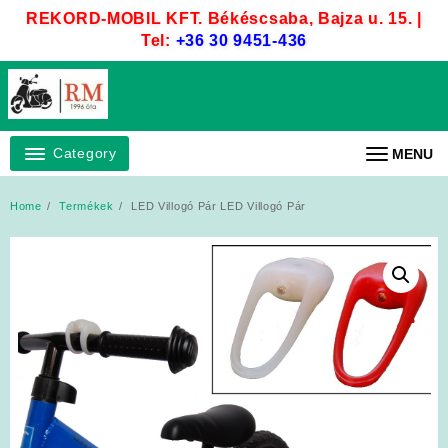
Skip
REKORD-MOBIL KFT. Békéscsaba, Bajza u. 15. |
to
Tel:
+36 30 9451-436
content
Category
MENU
Home
Termékek
LED Villogó Pár LED Villogó Pár