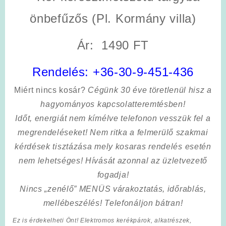
önbefűzős (Pl. Kormány villa)
Ár: 1490 FT
Rendelés:
+36-30-9-451-436
Miért nincs kosár?
Cégünk 30 éve töretlenül hisz a
hagyományos kapcsolatteremtésben!
Időt, energiát nem kímélve
telefonon vesszük fel a
megrendeléseket! Nem ritka a felmerülő szakmai
kérdések tisztázása mely kosaras rendelés esetén
nem lehetséges! Hívását azonnal az üzletvezető
fogadja!
Nincs „zenélő” MENÜS várakoztatás, időrablás,
mellébeszélés! Telefonáljon bátran!
Ez is érdekelheti Önt! Elektromos kerékpárok, alkatrészek,