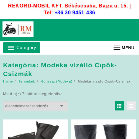
Skip
REKORD-MOBIL KFT. Békéscsaba, Bajza u. 15. |
to
Tel:
+36 30 9451-436
content
Category
MENU
Kategória:
Modeka vízálló Cipők-
Csizmák
Home
Termékek
Ruházat (Modeka)
Modeka vízálló Cipők-Csizmák
Mind a(z) 7 találat megjelenítve