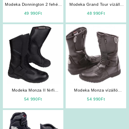
Modeka Donnington 2 fehér-
Modeka Grand Tour vízálló
fekete motoros csizma
motoros csizma
49 990
Ft
48 990
Ft
Modeka Monza II férfi
Modeka Monza vízálló
motoros csizma
motoros túra csizma
54 990
Ft
54 990
Ft