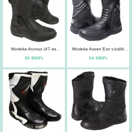
Modeka Arunas (47-es
Modeka Assen Evo vízálló
mérettől 50-esig) motoros
motoros csizma
59 990
Ft
54 990
Ft
csizma