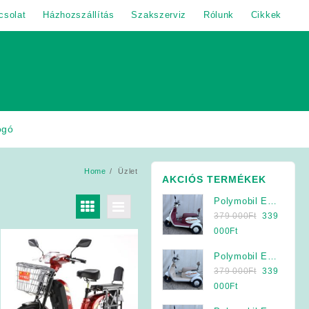
csolat
Házhozszállítás
Szakszerviz
Rólunk
Cikkek
ogó
Home
Üzlet
AKCIÓS TERMÉKEK
Polymobil E-
Original
MOB 40/A
379 000
Ft
339
price
Elektromos
Current
000
Ft
was:
Háromkerekű
price
Polymobil E-
379
Jármű (Krém-
is:
Original
MOB 40/A
379 000
Ft
339
000Ft.
Bordó)
339
price
Elektromos
Current
000
Ft
000Ft.
was:
Háromkerekű
price