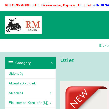
Skip
REKORD-MOBIL KFT. Békéscsaba, Bajza u. 15. | Tel:
+36 30 94
to
content
Elekt
Üzlet
Category
Újdonság
Aktuális Akcióink
Alkatrész
Elektromos Kerékpár (Új)