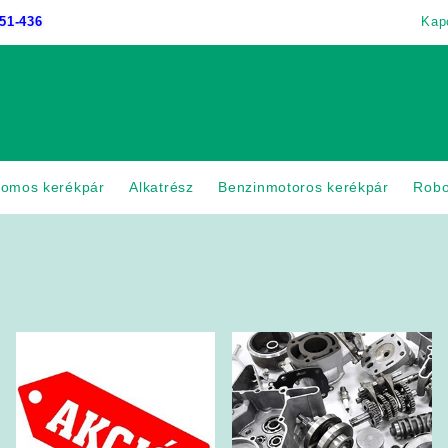
51-436
Kap
romos kerékpár
Alkatrész
Benzinmotoros kerékpár
Rob