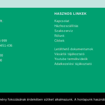
was:
is:
was:
is:
was:
379
339
299
280
299
000Ft.
000Ft.
000Ft.
000Ft.
000Ft.
HASZNOS LINKEK
ft.
Kapcsolat
Házhozszállítás
Szakszerviz
Rólunk
4-999
Cikkek
9451-436
Letölthető dokumentumok
Vásárlói tájékoztató
00
Youtube termékvideók
00
Adatkezelési tájékoztató
élmény fokozásának érdekében sütiket alkalmazunk. A honlapunk használa
Copyright 2021 Rekord-Mobil Kft.