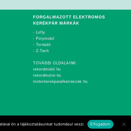
is:
was:
is:
was:
is:
280
379
339
379
339
000Ft.
000Ft.
000Ft.
000Ft.
000Ft.
FORGALMAZOTT ELEKTROMOS
KERÉKPÁR MÁRKÁK
-
Lofty
-
Polymobil
-
Tornádó
-
Z-Tech
TOVÁBBI OLDALAINK:
rekordmobil.hu
rekordmotor.hu
motorkerekparalkatreszek.hu
tával ön a tájékoztatásunkat tudomásul veszi.
Elfogadom