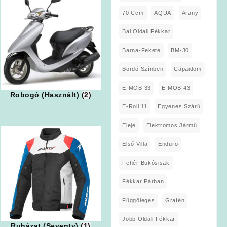
70 Ccm
AQUA
Arany
Bal Oldali Fékkar
Barna-Fekete
BM-30
Bordó Színben
Cápaidom
E-MOB 33
E-MOB 43
Robogó (Használt)
(2)
E-Roll 11
Egyenes Szárú
Eleje
Elektromos Jármű
Első Villa
Enduro
Fehér Bukósisak
Fékkar Párban
Függőleges
Grafén
Jobb Oldali Fékkar
Ruházat (Seventy)
(1)