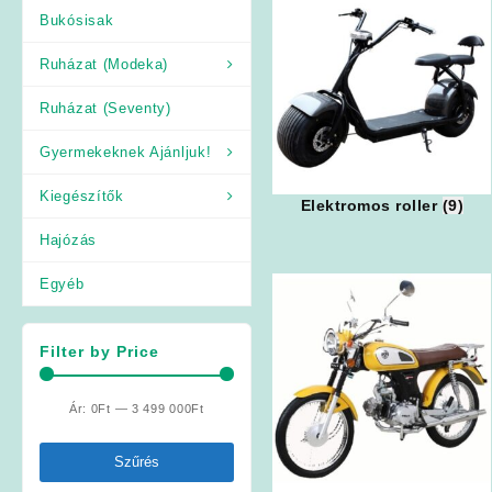
Bukósisak
Ruházat (Modeka)
Ruházat (Seventy)
Gyermekeknek Ajánljuk!
Kiegészítők
Elektromos roller
(9)
Hajózás
Egyéb
Filter by Price
Ár:
0Ft
—
3 499 000Ft
Min
Max
ár
ár
Szűrés