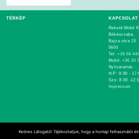
is:
was:
is:
was:
is:
280
379
339
379
339
000Ft.
000Ft.
000Ft.
000Ft.
000Ft.
TÉRKÉP
KAPCSOLAT
Rekord-Mobil K
Békéscsaba,
Bajza utca 15.
5600
Tel:
+36 66 44
Mobil:
+36 30 
Nyitvatartás:
H-P: 9:00 - 17:
Szo: 8:00 -12:
Impressum
Kedves Látogató! Tájékoztatjuk, hogy a honlap felhasználói 