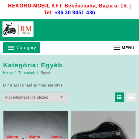
Skip
REKORD-MOBIL KFT. Békéscsaba, Bajza u. 15. |
to
Tel:
+36 30 9451-436
content
Category
MENU
Kategória:
Egyéb
Home
Termékek
Egyéb
Mind a(z) 6 találat megjelenítve