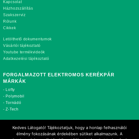
Kapcsolat
Házhozszállítás
Szakszerviz
Rólunk
Cikkek
Letölthető dokumentumok
Vásárlói tájékoztató
Youtube termékvideók
Adatkezelési tájékoztató
FORGALMAZOTT ELEKTROMOS KERÉKPÁR
MÁRKÁK
-
Lofty
-
Polymobil
-
Tornádó
-
Z-Tech
TOVÁBBI OLDALAINK:
Kedves Látogató! Tájékoztatjuk, hogy a honlap felhasználói
rekordmobil.hu
élmény fokozásának érdekében sütiket alkalmazunk. A
rekordmotor.hu