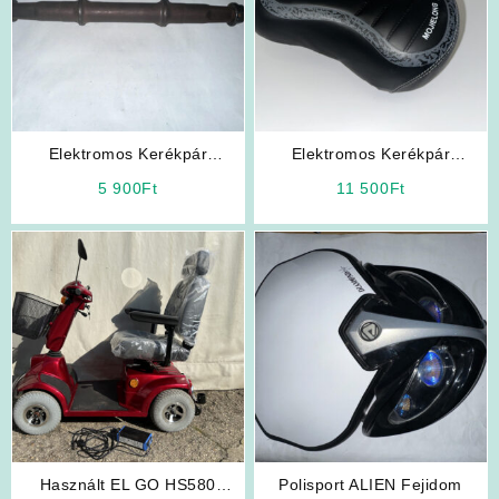
Elektromos Kerékpár
Elektromos Kerékpár
Alkatrész: Pedáltengely (1
Alkatrész: Ülés (Fekete
5 900
Ft
11 500
Ft
darab)
Színben)
Használt EL GO HS580
Polisport ALIEN Fejidom