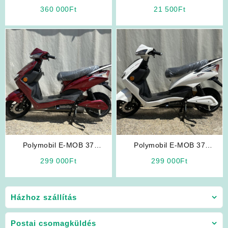
Elektromos Rokkantkocsi
360 000
Ft
21 500
Ft
Polymobil E-MOB 37
Polymobil E-MOB 37
Elektromos Robogó (Bordó
Elektromos Robogó (Fehér
299 000
Ft
299 000
Ft
Színben)
Színben)
Házhoz szállítás
Postai csomagküldés