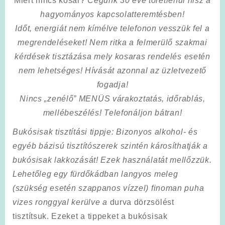
Miért nincs kosár?
Cégünk 30 éve töretlenül hisz a
hagyományos kapcsolatteremtésben!
Időt, energiát nem kímélve
telefonon vesszük fel a
megrendeléseket! Nem ritka a felmerülő szakmai
kérdések tisztázása mely kosaras rendelés esetén
nem lehetséges! Hívását azonnal az üzletvezető
fogadja!
Nincs „zenélő” MENÜS várakoztatás, időrablás,
mellébeszélés! Telefonáljon bátran!
Bukósisak tisztítási tippje
: Bizonyos alkohol- és
egyéb bázisú tisztítószerek szintén károsíthatják a
bukósisak lakkozását!
Ezek használatát mellőzzük.
Lehetőleg egy fürdőkádban langyos meleg
(szükség esetén szappanos vízzel) finoman puha
vizes ronggyal kerülve a
durva dörzsölést
tisztítsuk. Ezeket a tippeket a bukósisak