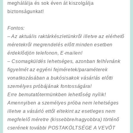
meghálálja és sok éven át kiszolgálja
biztonságunkat!
Fontos
:
–
Az aktuális raktárkészletünkről illetve az elérhető
méretekről megrendelés előtt
minden esetben
érdeklődjön telefonon, E-mailen!
– Csomagküldés lehetséges, azonban felhívnánk
figyelmét
az egyéni fejméretek/paraméterek
vonatkozásában a bukósisakok vásárlás előtti
személyes próbájának fontosságára!
Erre bemutatótermünkben lehetőség nyílik!
Amennyiben a személyes próba nem lehetséges
illetve a vásárló ettől eltekint az esetleges nem
megfelelő méretre
(kissebbre/nagyobbra) történő
cserének további POSTAKÖLTSÉGE A VEVŐT