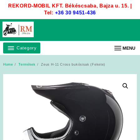
Skip
REKORD-MOBIL KFT. Békéscsaba, Bajza u. 15. |
to
Tel:
+36 30 9451-436
content
Category
MENU
Home
Termékek
Zeus H-11 Cross bukósisak (Fekete)