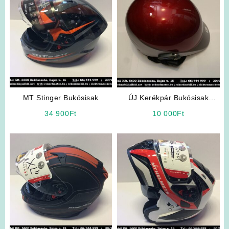
MT Stinger Bukósisak
ÚJ Kerékpár Bukósisak
(Legolcsóbb!) ELFOGYOTT
34 900
Ft
10 000
Ft