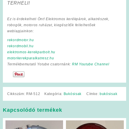
TERHELI!
Ez is érdekelheti Önt! Elektromos kerékpárok, alkatrészek,
robogók, motoros ruházat, kiegészítők fellelhetőek
weblapjainkon:
rekordmotor.hu
rekordmobil.hu
elektromos-kerekparbolt.hu
motorkerekparalkatresz.hu
Termékbemutató Yotube csatornánk:
RM Youtube Channel
Cikkszám:
RM-512
Kategória:
Bukósisak
Címke:
bukósisak
Kapcsolódó termékek