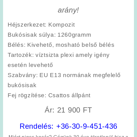
arány!
Héjszerkezet
: Kompozit
Bukósisak súlya
: 1260gramm
Bélés
: Kivehető, mosható belső bélés
Tartozék
: víztsizta plexi amely igény
esetén levehető
Szabvány:
EU E13 normának megfelelő
bukósisak
Fej rögzítése
: Csattos állpánt
Ár: 21 900 FT
Rendelés:
+36-30-9-451-436