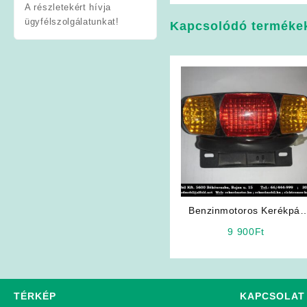
A részletekért hívja
ügyfélszolgálatunkat!
Kapcsolódó terméke
Benzinmotoros Kerékpár
Alkatrész: Hátsó 12V-os
9 900
Ft
Lámpa (ELFOGYOTT)
TÉRKÉP
KAPCSOLAT