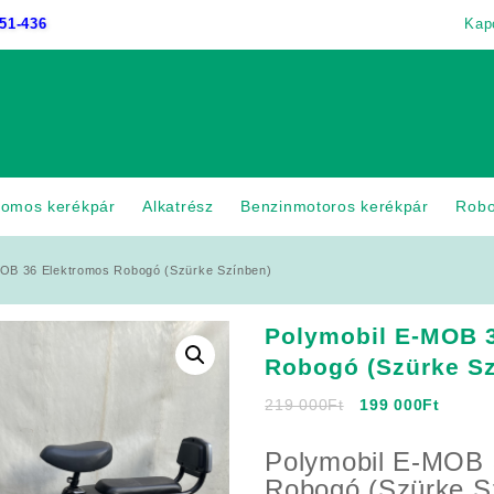
51-436
Kap
romos kerékpár
Alkatrész
Benzinmotoros kerékpár
Rob
MOB 36 Elektromos Robogó (Szürke Színben)
Polymobil E-MOB 
Robogó (Szürke S
Original
Curren
219 000
Ft
199 000
Ft
price
price
was:
is:
Polymobil E-MOB 
219
199
Robogó (Szürke S