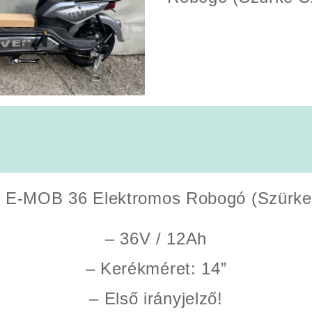
000Ft.
000Ft.
l E-MOB 36 Elektromos Robogó (Szürke
– 36V / 12Ah
– Kerékméret: 14”
– Első irányjelző!