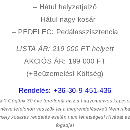
– Hátul helyzetjelző
– Hátul nagy kosár
– PEDELEC: Pedálasszisztencia
LISTA ÁR: 219 000 FT helyett
AKCIÓS ÁR: 199 000 FT
(+Beüzemelési Költség)
Rendelés:
+36-30-9-451-436
sár?
Cégünk 30 éve töretlenül hisz a hagyományos kapcso
kímélve
telefonon vesszük fel a megrendeléseket! Nem ritk
 mely kosaras rendelés esetén nem lehetséges! Hívását az
fogadja!