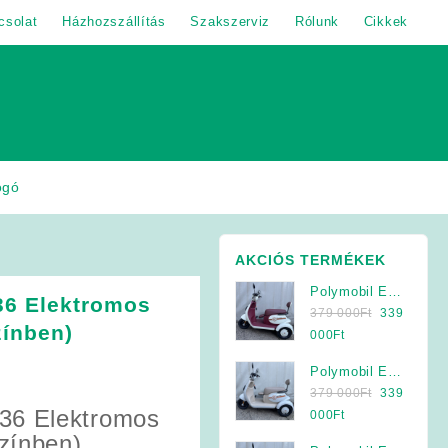
csolat
Házhozszállítás
Szakszerviz
Rólunk
Cikkek
ogó
AKCIÓS TERMÉKEK
Polymobil E-
36 Elektromos
Original
MOB 40/A
379 000
Ft
339
zínben)
price
Elektromos
Current
000
Ft
was:
Háromkerekű
price
t
Polymobil E-
379
Jármű (Krém-
is:
Original
MOB 40/A
379 000
Ft
339
000Ft.
Bordó)
339
36 Elektromos
price
Elektromos
Current
000
Ft
000Ft.
was:
Háromkerekű
price
zínben)