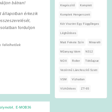
áljon bátran!
Kiegészítő
Komplett
t állapotban érkezik
Komplett Hengerszett
összeszerelését,
Két Visztint Egy Függőleges
solatban forduljon
Léghűtéses
Matt Fekete Szín
Minarelli
 fellelhetőek
Műanyag Idom
N312
NOX
Roller
Töltőajzat
Vezérmű Láncfeszítő Szett
VSM
Vízhatlan
Vízhűtéses
ZT-65
olymobil
,
E-MOB36