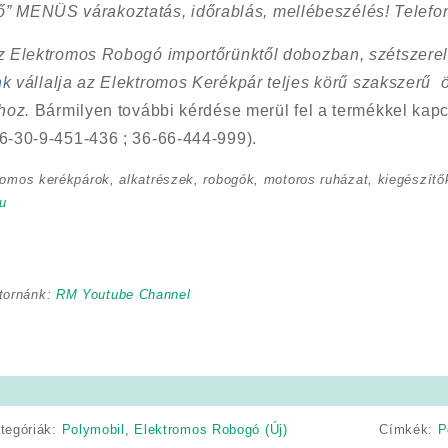
ő” MENÜS várakoztatás, időrablás, mellébeszélés! Telefon
Az Elektromos Robogó importőrünktől dobozban, szétszerel
nk
vállalja az Elektromos Kerékpár teljes körű szakszerű 
shoz.
Bármilyen további kérdése merül fel a termékkel kapc
6-30-9-451-436 ; 36-66-444-999).
romos kerékpárok, alkatrészek, robogók, motoros ruházat, kiegészítők
u
tornánk:
RM Youtube Channel
tegóriák:
Polymobil
,
Elektromos Robogó (Új)
Címkék:
P