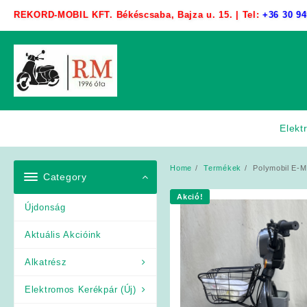
Skip
REKORD-MOBIL KFT. Békéscsaba, Bajza u. 15. | Tel:
+36 30 94
to
content
Elekt
Home
Termékek
Polymobil E-
Category
Akció!
Újdonság
Aktuális Akcióink
Alkatrész
Elektromos Kerékpár (Új)