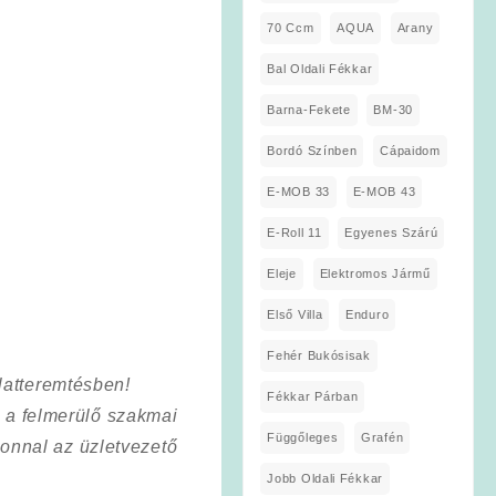
70 Ccm
AQUA
Arany
Bal Oldali Fékkar
Barna-Fekete
BM-30
Bordó Színben
Cápaidom
E-MOB 33
E-MOB 43
E-Roll 11
Egyenes Szárú
Eleje
Elektromos Jármű
Első Villa
Enduro
Fehér Bukósisak
latteremtésben!
Fékkar Párban
a a felmerülő szakmai
Függőleges
Grafén
onnal az üzletvezető
Jobb Oldali Fékkar