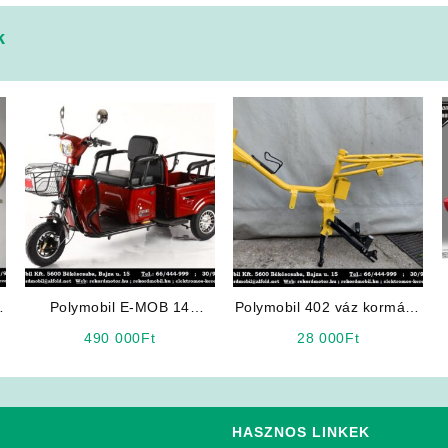
k
Polymobil E-MOB 14
Polymobil 402 váz kormány
Elektromos Háromkerekű /
lengéscsillapító nélkül
490 000
Ft
28 000
Ft
Teherhordó ELFOGYOTT
HASZNOS LINKEK