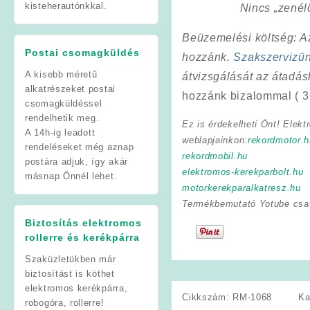
kisteherautónkkal.
Nincs „zenél
Beüzemelési költség
: 
Postai csomagküldés
hozzánk.
Szakszervizü
A kisebb méretű
átvizsgálását az átadá
alkatrészeket postai
hozzánk bizalommal ( 3
csomagküldéssel
rendelhetik meg.
Ez is érdekelheti Önt! Elekt
A 14h-ig leadott
weblapjainkon:
rekordmotor.h
rendeléseket még aznap
rekordmobil.hu
postára adjuk, így akár
elektromos-kerekparbolt.hu
másnap Önnél lehet.
motorkerekparalkatresz.hu
Termékbemutató Yotube csa
Biztosítás elektromos
rollerre és kerékpárra
Szaküzletükben már
biztosítást is köthet
elektromos kerékpárra,
Cikkszám:
RM-1068
Ka
robogóra, rollerre!