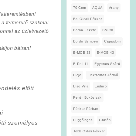
70 Ccm
AQUA
Arany
latteremtésben!
Bal Oldali Fékkar
a a felmerülő szakmai
Barna-Fekete
BM-30
onnal az üzletvezető
Bordó Színben
Cápaidom
áljon bátran!
E-MOB 33
E-MOB 43
E-Roll 11
Egyenes Szárú
Eleje
Elektromos Jármű
Első Villa
Enduro
endelés előtt
Fehér Bukósisak
Fékkar Párban
i
Függőleges
Grafén
tti személyes
Jobb Oldali Fékkar