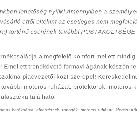
nkben lehetőség nyílik!
Amennyiben a személye
 vásárló ettől eltekint az esetleges nem megfelel
bra) történő cserének további POSTAKÖLTSÉG
mékcsaládja a megfelelő komfort mellett mindig
k! Emellett trendkövető formavilágának köszönh
szakma piacvezetői közt szerepel! Kereskedel
 további motoros ruházat, protektorok, motoros k
álasztéka található!
romos kerékpárok, alkatrészek, robogók, motoros ruházat, kiegészítők