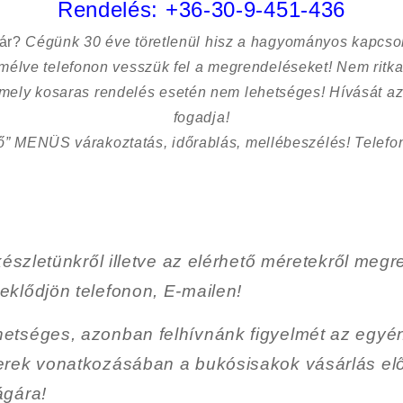
Rendelés:
+36-30-9-451-436
sár?
Cégünk 30 éve töretlenül hisz a hagyományos kapcso
kímélve
telefonon vesszük fel a megrendeléseket! Nem ritk
 mely kosaras rendelés esetén nem lehetséges! Hívását az
fogadja!
ő” MENÜS várakoztatás, időrablás, mellébeszélés! Telefon
készletünkről illetve az elérhető méretekről megr
klődjön telefonon, E-mailen!
etséges, azonban felhívnánk figyelmét
az egyén
erek vonatkozásában a bukósisakok vásárlás elő
ágára!