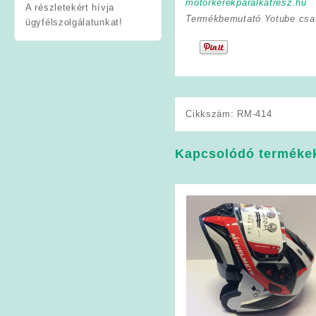
motorkerekparalkatresz.hu
A részletekért hívja
Termékbemutató Yotube csa
ügyfélszolgálatunkat!
Cikkszám:
RM-414
Kapcsolódó terméke