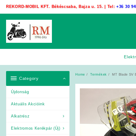
Skip
REKORD-MOBIL KFT. Békéscsaba, Bajza u. 15. | Tel:
+36 30 94
to
content
Elekt
Home
Termékek
MT Blade SV 
Category
Újdonság
Aktuális Akcióink
Alkatrész
Elektromos Kerékpár (Új)