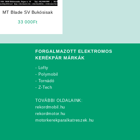
MT Blade SV Bukósisak
33 000
Ft
FORGALMAZOTT ELEKTROMOS
KERÉKPÁR MÁRKÁK
-
Lofty
-
Polymobil
-
Tornádó
-
Z-Tech
TOVÁBBI OLDALAINK:
rekordmobil.hu
rekordmotor.hu
motorkerekparalkatreszek.hu