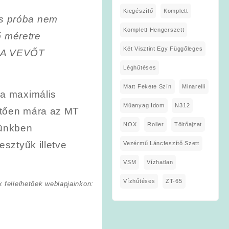
Kiegészítő
Komplett
s próba nem
Komplett Hengerszett
ő méretre
Két Visztint Egy Függőleges
E A VEVŐT
Léghűtéses
Matt Fekete Szín
Minarelli
 a maximális
Műanyag Idom
N312
etően mára az MT
NOX
Roller
Töltőajzat
münkben
esztyűk illetve
Vezérmű Láncfeszítő Szett
VSM
Vízhatlan
Vízhűtéses
ZT-65
 fellelhetőek weblapjainkon: