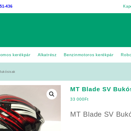
51-436
Kap
romos kerékpár
Alkatrész
Benzinmotoros kerékpár
Rob
Bukósisak
MT Blade SV Bukó
33 000
Ft
MT Blade SV Bukó