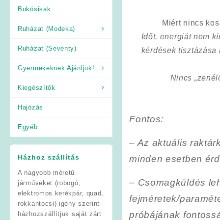
Bukósisak
Miért nincs ko
Ruházat (Modeka)
Időt, energiát nem 
Ruházat (Seventy)
kérdések tisztázása
Gyermekeknek Ajánljuk!
Nincs „zenél
Kiegészítők
Hajózás
Fontos
:
Egyéb
–
Az aktuális raktár
Házhoz szállítás
minden esetben érde
A nagyobb méretű
– Csomagküldés leh
járműveket (robogó,
elektromos kerékpár, quad,
fejméretek/paramét
rokkantocsi) igény szerint
próbájának fontoss
házhozszállítjuk saját zárt