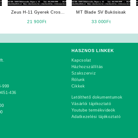
Zeus H-11 Gyerek Cross
MT Blade SV Bukósisak
Bukósisak (Kék)
21 900
Ft
33 000
Ft
HASZNOS LINKEK
ft.
Kapcsolat
Házhozszállítás
Szakszerviz
Rólunk
4-999
Cikkek
9451-436
Letölthető dokumentumok
Vásárlói tájékoztató
00
Youtube termékvideók
00
Adatkezelési tájékoztató