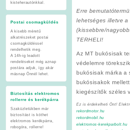
kisteherautónkkal.
Erre bemutatótermü
lehetséges illetve a
Postai csomagküldés
(kissebbre/nagyob
A kisebb méretű
alkatrészeket postai
TERHELI!
csomagküldéssel
rendelhetik meg.
Az MT bukósisak ter
A 14h-ig leadott
rendeléseket még aznap
védelemre törekszi
postára adjuk, így akár
bukósisak márka a 
másnap Önnél lehet.
bukósisakok mellett
kiegészítők széles v
Biztosítás elektromos
rollerre és kerékpárra
Ez is érdekelheti Önt! Elekt
Szaküzletükben már
rekordmotor.hu
biztosítást is köthet
rekordmobil.hu
elektromos kerékpárra,
elektromos-kerekparbolt.hu
robogóra, rollerre!