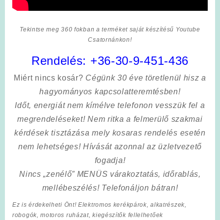
Tekintse meg 360 fokban a terméket saját készítésű Youtube
Csatornánkon!
Rendelés:
+36-30-9-451-436
Miért nincs kosár?
Cégünk 30 éve töretlenül hisz a
hagyományos kapcsolatteremtésben!
Időt, energiát nem kímélve
telefonon vesszük fel a
megrendeléseket! Nem ritka a felmerülő szakmai
kérdések tisztázása mely kosaras rendelés esetén
nem lehetséges! Hívását azonnal az üzletvezető
fogadja!
Nincs „zenélő” MENÜS várakoztatás, időrablás,
mellébeszélés! Telefonáljon bátran!
Ez is érdekelheti Önt! Elektromos kerékpárok, alkatrészek,
robogók, motoros ruházat, kiegészítők fellelhetőek