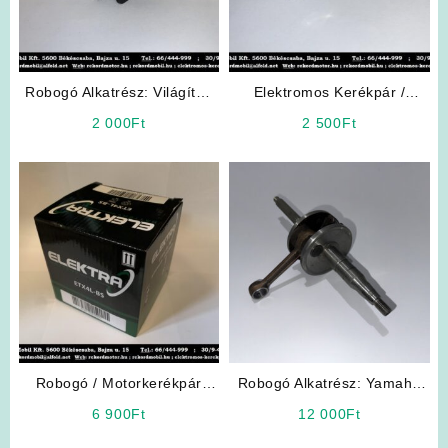
Robogó Alkatrész: Világítás
Elektromos Kerékpár /
kapcsoló
Robogó Alkatrész: Kürt-gomb
2 000
Ft
2 500
Ft
Robogó / Motorkerékpár
Robogó Alkatrész: Yamaha
Alkatrész: Zselés
Minarelli Blokkos Főtengely
6 900
Ft
12 000
Ft
Akkumulátor