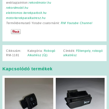
weblapjainkon:
rekordmotor.hu
rekordmobil.hu
elektromos-kerekparbolt.hu
motorkerekparalkatresz.hu
Termékbemutató Yotube csatornánk:
RM Youtube Channel
Cikkszám:
Kategória:
Robogó
Címkék:
Főtengely
,
robogó
RM-1181
Alkatrész (Új)
alkatrész
Kapcsolódó termékek