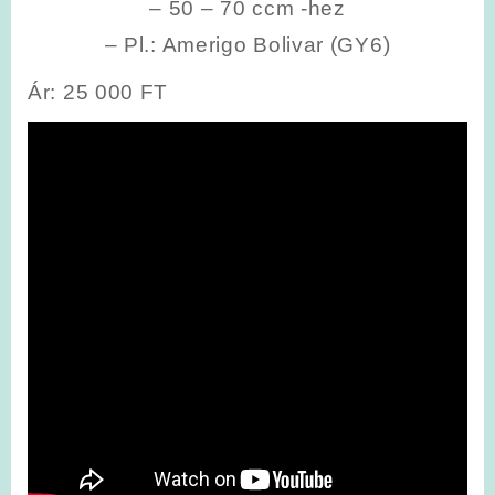
– 50 – 70 ccm -hez
– Pl.: Amerigo Bolivar (GY6)
Ár: 25 000 FT