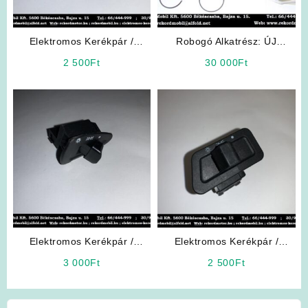
Elektromos Kerékpár /
Robogó Alkatrész: ÚJ
Robogó Alkatrész: Kürt-gomb
Yamaha Racing Parts 50ccm
2 500
Ft
30 000
Ft
Elektromos Kerékpár /
Elektromos Kerékpár /
Robogó Alkatrész: Fény-
Robogó Alkatrész: Világítás
3 000
Ft
2 500
Ft
kapcsoló
kapcsoló