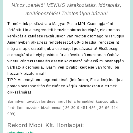
Nincs „zenélő” MENÜS várakoztatás, időrablás,
mellébeszélés! Telefonáljon bátran!
Termékeink postázása a Magyar Posta MPL Csomagjaként
történik. Ha a megrendelt benzinmotoros kerékpár, elektromos
kerékpár alkatrésze raktárunkon van rögtön csomagolni is tudjuk!
Amennyiben alkatrész rendelését 14:00-ig leadja, rendszerint
még aznap összeállítjuk a csomagot postázására! Elsőbbségi
csomagként a helyi postás már a következő munkanap Önhöz
viheti! Pénteki rendelés esetén következő hét első munkanapján
várható a csomagja. Bármilyen további kérdése van forduljon
hozzánk bizalommal!
TIPP: Amennyiben megrendelését (telefonon, E-mailen) leadja a
pontos beazonosítás érdekében kérjük hivatkozzon a termék
cikkszámára!
Bármilyen további kérdése merül fel a termékkel kapcsolatban
forduljon hozzánk bizalommal ( 36-30-9-451-436 ; 36-66-444-
999).
Rekord Mobil Kft. Honlapjai:
rekordmotor.hu