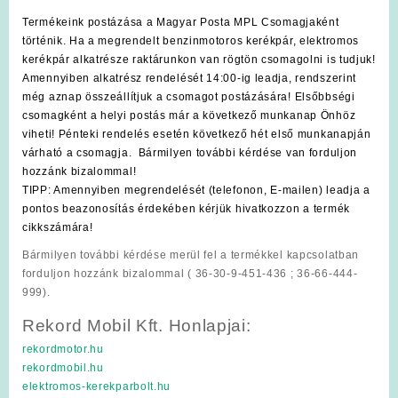
Termékeink postázása a Magyar Posta MPL Csomagjaként
történik. Ha a megrendelt benzinmotoros kerékpár, elektromos
kerékpár alkatrésze raktárunkon van rögtön csomagolni is tudjuk!
Amennyiben alkatrész rendelését 14:00-ig leadja, rendszerint
még aznap összeállítjuk a csomagot postázására! Elsőbbségi
csomagként a helyi postás már a következő munkanap Önhöz
viheti! Pénteki rendelés esetén következő hét első munkanapján
várható a csomagja. Bármilyen további kérdése van forduljon
hozzánk bizalommal!
TIPP: Amennyiben megrendelését (telefonon, E-mailen) leadja a
pontos beazonosítás érdekében kérjük hivatkozzon a termék
cikkszámára!
Bármilyen további kérdése merül fel a termékkel kapcsolatban
forduljon hozzánk bizalommal ( 36-30-9-451-436 ; 36-66-444-
999).
Rekord Mobil Kft. Honlapjai:
rekordmotor.hu
rekordmobil.hu
elektromos-kerekparbolt.hu