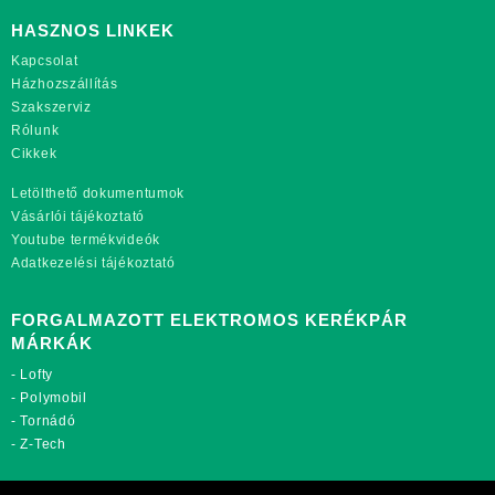
HASZNOS LINKEK
Kapcsolat
Házhozszállítás
Szakszerviz
Rólunk
Cikkek
Letölthető dokumentumok
Vásárlói tájékoztató
Youtube termékvideók
Adatkezelési tájékoztató
FORGALMAZOTT ELEKTROMOS KERÉKPÁR
MÁRKÁK
-
Lofty
-
Polymobil
-
Tornádó
-
Z-Tech
TOVÁBBI OLDALAINK: