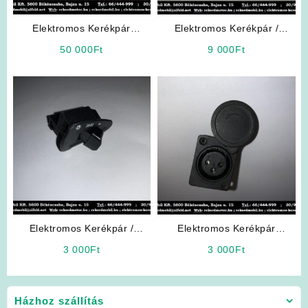
Elektromos Kerékpár
Elektromos Kerékpár /
Alkatrész: 36V 24″
Elektromos Robogó
50 000
Ft
9 000
Ft
Elektromotoros Hátsó Kerék
Alkatrész: Fékkar
Elektromos Kerékpár /
Elektromos Kerékpár
Robogó Alkatrész: Fény-
Alkatrész: Litiumos Töltő
3 000
Ft
3 000
Ft
kapcsoló
Ajzat
Házhoz szállítás