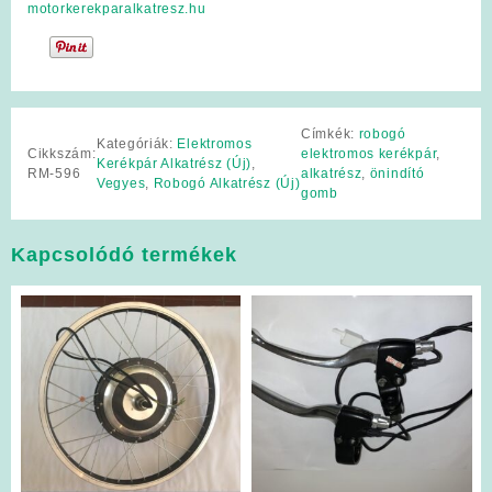
motorkerekparalkatresz.hu
Címkék:
robogó
Kategóriák:
Elektromos
Cikkszám:
elektromos kerékpár
,
Kerékpár Alkatrész (Új)
,
RM-596
alkatrész
,
önindító
Vegyes
,
Robogó Alkatrész (Új)
gomb
Kapcsolódó termékek