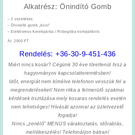
Alkatrész:
Önindító Gomb
– 2 vezetékes
– Önindító gomb „kicsi”
– Elektromos Kerékpárba / Robogóba kompatibilis
Ár: 2000 FT
Rendelés:
+36-30-9-451-436
Miért nincs kosár?
Cégünk 30 éve töretlenül hisz a
hagyományos kapcsolatteremtésben!
Időt, energiát nem kímélve
telefonon vesszük fel a
megrendeléseket! Nem ritka a felmerülő szakmai
kérdések tisztázása mely kosaras rendelés esetén
nem lehetséges! Hívását azonnal az üzletvezető
fogadja!
Nincs „zenélő” MENÜS várakoztatás, időrablás,
mellébeszélés! Telefonáljon bátran!