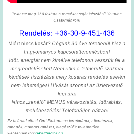
Tekintse meg 360 fokban a terméket saját készítésű Youtube
Csatornánkon!
Rendelés:
+36-30-9-451-436
Miért nincs kosár?
Cégünk 30 éve töretlenül hisz a
hagyományos kapcsolatteremtésben!
Időt, energiát nem kímélve
telefonon vesszük fel a
megrendeléseket! Nem ritka a felmerülő szakmai
kérdések tisztázása mely kosaras rendelés esetén
nem lehetséges! Hívását azonnal az üzletvezető
fogadja!
Nincs „zenélő” MENÜS várakoztatás, időrablás,
mellébeszélés! Telefonáljon bátran!
Ez is érdekelheti Önt! Elektromos kerékpárok, alkatrészek,
robogók, motoros ruházat, kiegészítők fellelhetőek
weblapjainkon:
rekordmotor.hu