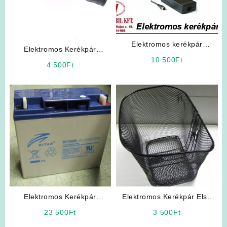
Elektromos kerékpár
Elektromos Kerékpár
akkumulátor töltő 36V
10 500
Ft
Alkatrész: Gázkar /
4 500
Ft
Gázmarkolat
Elektromos Kerékpár
Elektromos Kerékpár Első
Akkumulátor 12V 20Ah Ritar
kosár
23 500
Ft
3 500
Ft