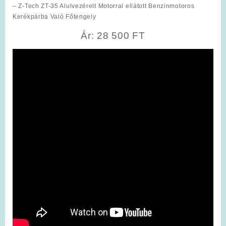
– Z-Tech ZT-35 Alulvezérelt Motorral ellátott Benzinmotoros
Kerékpárba Való Főtengely
Ár: 28 500 FT