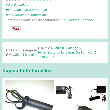
rekordmobil.hu
elektromos-kerekparbolt.hu
motorkerekparalkatresz.hu
Termékbemutató Yotube csatornánk:
RM Youtube Channel
Címkék:
alkatrész
,
Főtengely
,
Cikkszám:
Kategória:
benzinmotoros kerékpár
,
Sarkantyús
,
Z-
RM-1251
4 Ütemű
Tech ZT-35
Kapcsolódó termékek