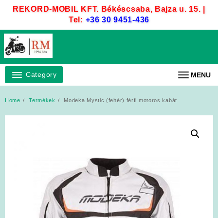
Skip
REKORD-MOBIL KFT. Békéscsaba, Bajza u. 15. |
to
Tel:
+36 30 9451-436
content
Category
MENU
Home
Termékek
Modeka Mystic (fehér) férfi motoros kabát