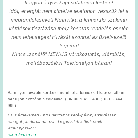
hagyományos kapcsolatteremtésben!
Időt, energiát nem kímélve
telefonon vesszük fel a
megrendeléseket! Nem ritka a felmerülő szakmai
kérdések tisztázása mely kosaras rendelés esetén
nem lehetséges! Hívását azonnal az üzletvezető
fogadja!
Nincs „zenélő” MENÜS várakoztatás, időrablás,
mellébeszélés! Telefonáljon bátran!
Bármilyen további kérdése merül fel a termékkel kapcsolatban
forduljon hozzánk bizalommal ( 36-30-9-451-436 ; 36-66-444-
999).
Ez is érdekelheti Önt! Elektromos kerékpárok, alkatrészek,
robogók, motoros ruházat, kiegészítők fellelhetőek
weblapjainkon:
rekordmotor.hu