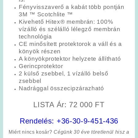
Fényvisszaverő a kabát több pontján
3M ™ Scotchlite ™
Kivehető Hitex® membrán: 100%
vízálló és szélálló lélegző membrán
technológia
CE minősített protektorok a váll és a
könyök részen
A könyökprotektor helyzete állítható
Gerincprotektor
2 külső zsebbel, 1 vízálló belső
zsebbel
Nadrággal összecipzárazható
LISTA Ár: 72 000 FT
Rendelés:
+36-30-9-451-436
Miért nincs kosár?
Cégünk 30 éve töretlenül hisz a