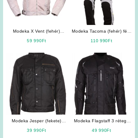
Modeka X Vent (fehér)
Modeka Tacoma (fehér) férfi
hálós/membrános nyári férfi
motoros nadrág
59 990
Ft
110 990
Ft
motoros kabát
Modeka Jesper (fekete)
Modeka Flagstaff 3 rétegű
motoros kabát
12 nyitható szellőzővel
39 990
Ft
49 990
Ft