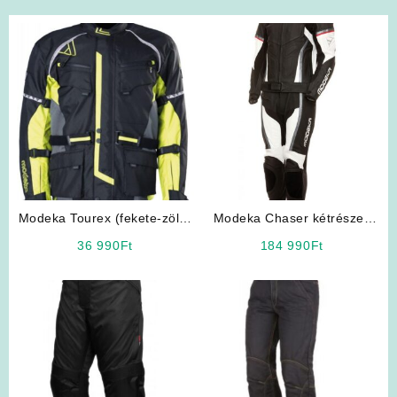
Modeka Tourex (fekete-zöld)
Modeka Chaser kétrészes
Férfi Motoros Kabát
motoros bőrruha
36 990
Ft
184 990
Ft