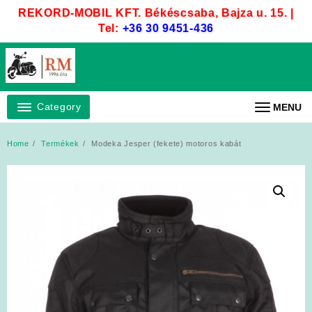
Skip
REKORD-MOBIL KFT. Békéscsaba, Bajza u. 15. |
to
Tel:
+36 30 9451-436
content
Category
MENU
Home
Termékek
Modeka Jesper (fekete) motoros kabát