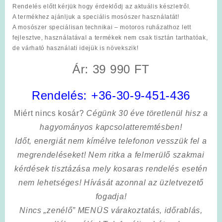
Rendelés előtt kérjük hogy érdeklődj az aktuális készletről.
A termékhez ajánljuk a speciális mosószer használatát!
A mosószer speciálisan technikai – motoros ruházathoz lett
fejlesztve, használatával a termékek nem csak tisztán tarthatóak,
de várható használati idejük is növekszik!
Ár: 39 990 FT
Rendelés:
+36-30-9-451-436
Miért nincs kosár?
Cégünk 30 éve töretlenül hisz a
hagyományos kapcsolatteremtésben!
Időt, energiát nem kímélve
telefonon vesszük fel a
megrendeléseket! Nem ritka a felmerülő szakmai
kérdések tisztázása mely kosaras rendelés esetén
nem lehetséges! Hívását azonnal az üzletvezető
fogadja!
Nincs „zenélő” MENÜS várakoztatás, időrablás,