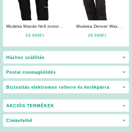
Modeka Mando férfi motoros
Modeka Denver Wax
nadrág
motoros farmer
59 990
Ft
39 990
Ft
Házhoz szállítás
Postai csomagküldés
Biztosítás elektromos rollerre és kerékpárra
AKCIÓS TERMÉKEK
Címkefelhő