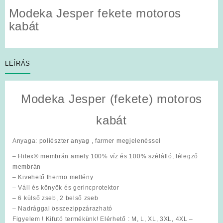
Modeka Jesper fekete motoros
kabát
LEÍRÁS
Modeka Jesper (fekete) motoros
kabát
Anyaga
: poliészter anyag , farmer megjelenéssel
– Hitex® membrán amely 100% víz és 100% szélálló, lélegző
membrán
– Kivehető thermo mellény
– Váll és könyök és gerincprotektor
– 6 külső zseb, 2 belső zseb
– Nadrággal összezippzárazható
Figyelem ! Kifutó termékünk! Elérhető : M, L, XL, 3XL, 4XL –