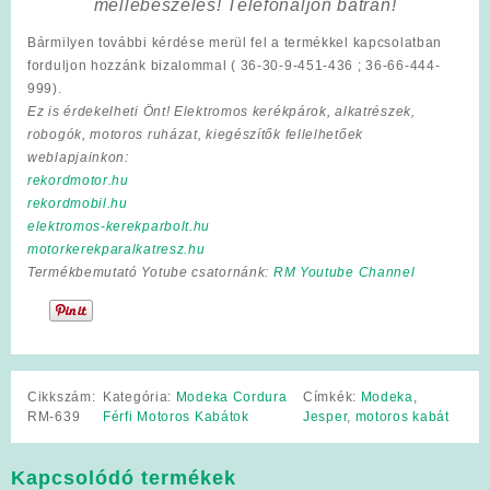
mellébeszélés! Telefonáljon bátran!
Bármilyen további kérdése merül fel a termékkel kapcsolatban
forduljon hozzánk bizalommal ( 36-30-9-451-436 ; 36-66-444-
999).
Ez is érdekelheti Önt! Elektromos kerékpárok, alkatrészek,
robogók, motoros ruházat, kiegészítők fellelhetőek
weblapjainkon:
rekordmotor.hu
rekordmobil.hu
elektromos-kerekparbolt.hu
motorkerekparalkatresz.hu
Termékbemutató Yotube csatornánk:
RM Youtube Channel
Cikkszám:
Kategória:
Modeka Cordura
Címkék:
Modeka
,
RM-639
Férfi Motoros Kabátok
Jesper
,
motoros kabát
Kapcsolódó termékek