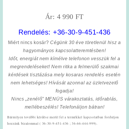
Ár: 4 990 FT
Rendelés:
+36-30-9-451-436
Miért nincs kosár?
Cégünk 30 éve töretlenül hisz a
hagyományos kapcsolatteremtésben!
Időt, energiát nem kímélve
telefonon vesszük fel a
megrendeléseket! Nem ritka a felmerülő szakmai
kérdések tisztázása mely kosaras rendelés esetén
nem lehetséges! Hívását azonnal az üzletvezető
fogadja!
Nincs „zenélő” MENÜS várakoztatás, időrablás,
mellébeszélés! Telefonáljon bátran!
Bármilyen további kérdése merül fel a termékkel kapcsolatban forduljon
hozzánk bizalommal ( 36-30-9-451-436 ; 36-66-444-999).