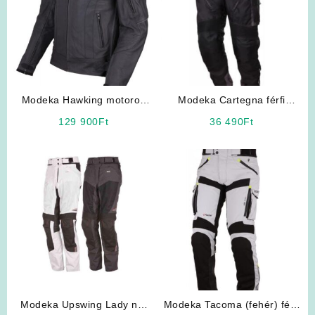
Modeka Hawking motoros
Modeka Cartegna férfi
bőrkabát
motoros nadrág
129 900
Ft
36 490
Ft
Modeka Upswing Lady női
Modeka Tacoma (fehér) férfi