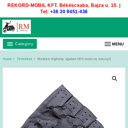
Skip
REKORD-MOBIL KFT. Békéscsaba, Bajza u. 15. |
to
Tel:
+36 30 9451-436
content
Category
MENU
Home
Termékek
Modeka Highway ujjatlan férfi motoros kesztyű