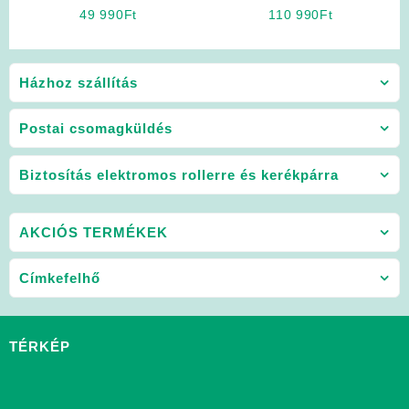
motoros nadrág
motoros nadrág
49 990
Ft
110 990
Ft
Házhoz szállítás
Postai csomagküldés
Biztosítás elektromos rollerre és kerékpárra
AKCIÓS TERMÉKEK
Címkefelhő
TÉRKÉP