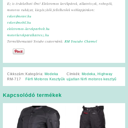
Ez is érdekelheti Önt! Elektromos kerékpárok, alkatrészek, robogók,
motoros ruházat, kiegészítők fellelhetőek weblapjainkon:
rekordmotor.hu
rekordmobil.hu
elektromos-kerekparbolt.hu
motorkerekparalkatresz.hu
Termékbemutató Yotube csatornánk:
RM Youtube Channel
Cikkszám:
Kategória:
Modeka
Címkék:
Modeka
,
Highway
RM-717
Férfi Motoros Kesztyűk
ujjatlan férfi motoros kesztyű
Kapcsolódó termékek