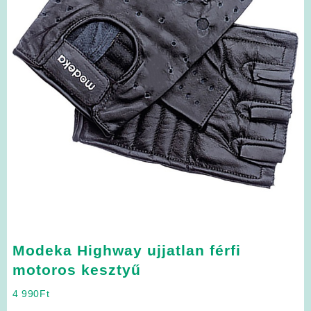
Modeka Highway ujjatlan férfi
motoros kesztyű
4 990
Ft