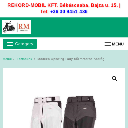
Skip
REKORD-MOBIL KFT. Békéscsaba, Bajza u. 15. |
to
Tel:
+36 30 9451-436
content
Category
MENU
Home
Termékek
Modeka Upswing Lady női motoros nadrág