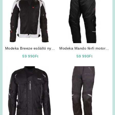
Modeka Breeze esőálló nyári
Modeka Mando férfi motoros
hálós kabát
nadrág
59 990
Ft
59 990
Ft