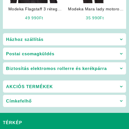
Modeka Flagstaff 3 rétegű
Modeka Mara lady motoros
12 nyitható szellőzővel
nadrág
49 990
Ft
35 990
Ft
Házhoz szállítás
Postai csomagküldés
Biztosítás elektromos rollerre és kerékpárra
AKCIÓS TERMÉKEK
Címkefelhő
TÉRKÉP