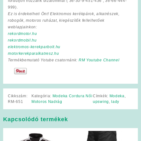
forduljon hozzánk bizalommal ( 36-30-9-451-436 ; 36-66-444-
999).
Ez is érdekelheti Önt! Elektromos kerékpárok, alkatrészek,
robogók, motoros ruházat, kiegészítők fellelhetőek
weblapjainkon:
rekordmotor.hu
rekordmobil.hu
elektromos-kerekparbolt.hu
motorkerekparalkatresz.hu
Termékbemutató Yotube csatornánk:
RM Youtube Channel
Cikkszám:
Kategória:
Modeka Cordura Női
Címkék:
Modeka
,
RM-651
Motoros Nadrág
upswing
,
lady
Kapcsolódó termékek