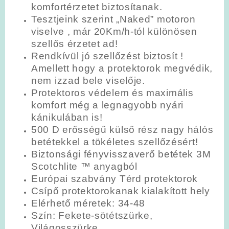
komfortérzetet biztosítanak.
Tesztjeink szerint „Naked” motoron
viselve , már 20Km/h-tól különösen
szellős érzetet ad!
Rendkívül jó szellőzést biztosít !
Amellett hogy a protektorok megvédik,
nem izzad bele viselője.
Protektoros védelem és maximális
komfort még a legnagyobb nyári
kánikulában is!
500 D erősségű külső rész nagy hálós
betétekkel a tökéletes szellőzésért!
Biztonsági fényvisszaverő betétek 3M
Scotchlite ™ anyagból
Európai szabvány Térd protektorok
Csípő protektorokanak kialakított hely
Elérhető méretek: 34-48
Szín: Fekete-sötétszürke,
Világosszürke