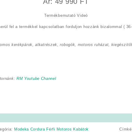
Ár: 49 990 FT
Termékbemutató Videó
erül fel a termékkel kapcsolatban forduljon hozzánk bizalommal ( 36-
romos kerékpárok, alkatrészek, robogók, motoros ruházat, kiegészítők
tornánk:
RM Youtube Channel
egória:
Modeka Cordura Férfi Motoros Kabátok
Címké