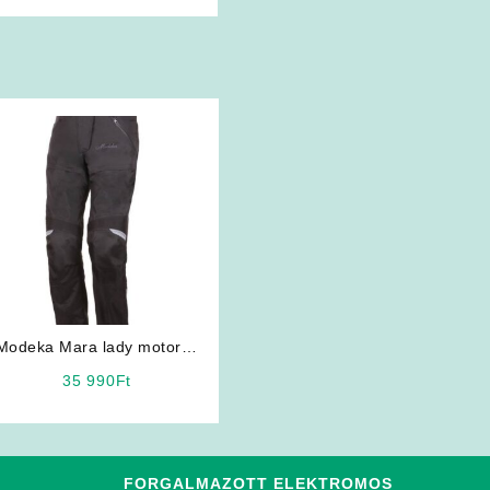
Modeka Mara lady motoros
nadrág
35 990
Ft
FORGALMAZOTT ELEKTROMOS