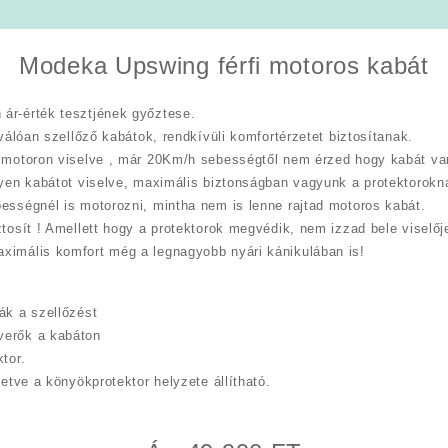
Modeka Upswing férfi motoros kabát
ár-érték tesztjének győztese.
iválóan szellőző kabátok, rendkívüli komfortérzetet biztosítanak.
” motoron viselve , már 20Km/h sebességtől nem érzed hogy kabát van 
ilyen kabátot viselve, maximális biztonságban vagyunk a protektorok
bességnél is motorozni, mintha nem is lenne rajtad motoros kabát.
ztosít ! Amellett hogy a protektorok megvédik, nem izzad bele viselőj
ximális komfort még a legnagyobb nyári kánikulában is!
ák a szellőzést
verők a kabáton
tor.
letve a könyökprotektor helyzete állítható.