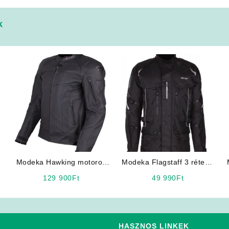
k
Modeka Hawking motoros
Modeka Flagstaff 3 rétegű
bőrkabát
12 nyitható szellőzővel
129 900
Ft
49 990
Ft
HASZNOS LINKEK