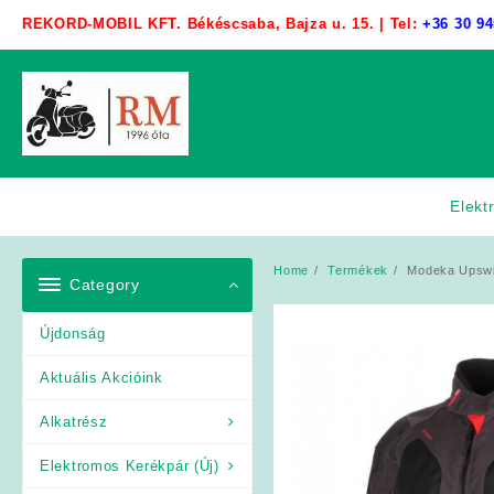
Skip
REKORD-MOBIL KFT. Békéscsaba, Bajza u. 15. | Tel:
+36 30 94
to
content
Elekt
Home
Termékek
Modeka Upswin
Category
Újdonság
Aktuális Akcióink
Alkatrész
Elektromos Kerékpár (Új)