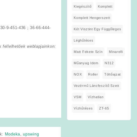
Kiegészítő
Komplett
Komplett Hengerszett
30-9-451-436 ; 36-66-444-
Két Visztint Egy Függőleges
Léghűtéses
 fellelhetőek weblapjainkon:
Matt Fekete Szín
Minarelli
Műanyag Idom
N312
NOX
Roller
Töltőajzat
Vezérmű Láncfeszítő Szett
VSM
Vízhatlan
Vízhűtéses
ZT-65
k:
Modeka
,
upswing