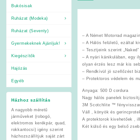
Bukósisak
Ruházat (Modeka)
Ruházat (Seventy)
– A Német Motorrad magazin 
– A Hálós felületű, ezáltal k
Gyermekeknek Ajánljuk!
– Tesztjeink szerint „Naked
Kiegészítők
– A nyári kánikulában, egy 
olyan érzés lesz már kis se
Hajózás
– Rendkívül jó szellőzést bi
– Protektoros védelem és ma
Egyéb
Anyaga
: 500 D cordura
Nagy hálós panelek biztosítj
Házhoz szállítás
3M Scotchlite ™ fényvissza
A nagyobb méretű
Váll , könyök és gerincprotek
járműveket (robogó,
A protektorok kivehetőek , il
elektromos kerékpár, quad,
Két külső és egy belső zseb
rokkantocsi) igény szerint
házhozszállítjuk saját zárt