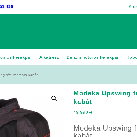
51-436
Kap
romos kerékpár
Alkatrész
Benzinmotoros kerékpár
Rob
g férfi motoros kabát
Modeka Upswing fé
kabát
49 990
Ft
Modeka Upswing fé
kabát