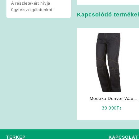
A részletekért hívja
ügyfélszolgálatunkat!
Kapcsolódó terméke
Modeka Denver Wax
motoros farmer
39 990
Ft
TÉRKÉP
KAPCSOLAT