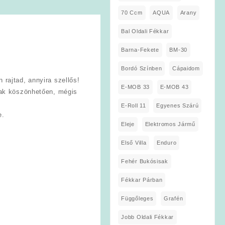
70 Ccm
AQUA
Arany
Bal Oldali Fékkar
Barna-Fekete
BM-30
Bordó Színben
Cápaidom
rajtad, annyira szellős!
E-MOB 33
E-MOB 43
nak köszönhetően, mégis
E-Roll 11
Egyenes Szárú
e.
Eleje
Elektromos Jármű
Első Villa
Enduro
Fehér Bukósisak
Fékkar Párban
Függőleges
Grafén
Jobb Oldali Fékkar