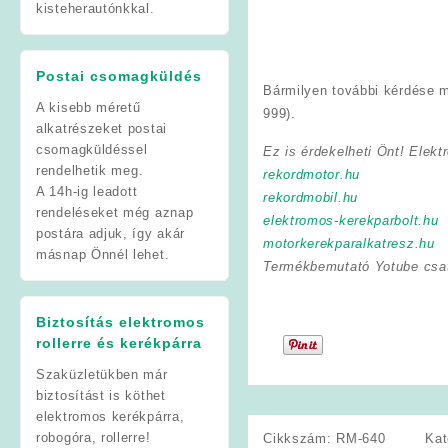
kisteherautónkkal.
Postai csomagküldés
Bármilyen további kérdése m
A kisebb méretű
999).
alkatrészeket postai
csomagküldéssel
Ez is érdekelheti Önt! Elekt
rendelhetik meg.
rekordmotor.hu
A 14h-ig leadott
rekordmobil.hu
rendeléseket még aznap
elektromos-kerekparbolt.hu
postára adjuk, így akár
motorkerekparalkatresz.hu
másnap Önnél lehet.
Termékbemutató Yotube csa
Biztosítás elektromos
rollerre és kerékpárra
Szaküzletükben már
biztosítást is köthet
elektromos kerékpárra,
robogóra, rollerre!
Cikkszám:
RM-640
Kat