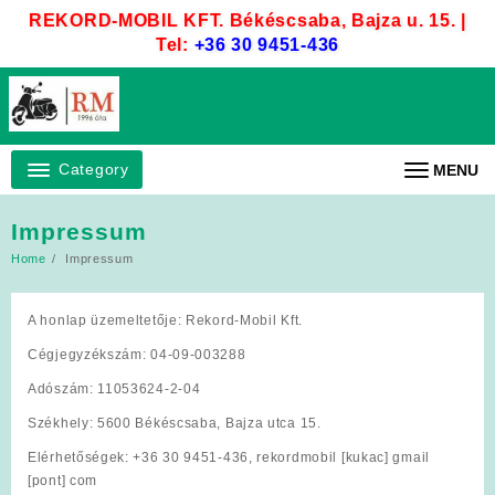
Skip
REKORD-MOBIL KFT. Békéscsaba, Bajza u. 15. |
to
Tel:
+36 30 9451-436
content
Category
MENU
Impressum
Home
Impressum
A honlap üzemeltetője: Rekord-Mobil Kft.
Cégjegyzékszám: 04-09-003288
Adószám: 11053624-2-04
Székhely: 5600 Békéscsaba, Bajza utca 15.
Elérhetőségek: +36 30 9451-436, rekordmobil [kukac] gmail
[pont] com