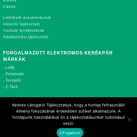
Rólunk
Cikkek
Letölthető dokumentumok
Vásárlói tájékoztató
Youtube termékvideók
Adatkezelési tájékoztató
FORGALMAZOTT ELEKTROMOS KERÉKPÁR
MÁRKÁK
-
Lofty
-
Polymobil
-
Tornádó
-
Z-Tech
TOVÁBBI OLDALAINK:
Kedves Látogató! Tájékoztatjuk, hogy a honlap felhasználói
rekordmobil.hu
élmény fokozásának érdekében sütiket alkalmazunk. A
rekordmotor.hu
honlapunk használatával ön a tájékoztatásunkat tudomásul
motorkerekparalkatreszek.hu
veszi.
Elfogadom
Copyright 2021 Rekord-Mobil Kft.