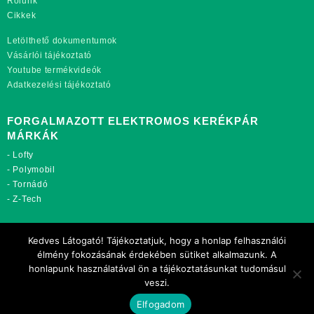
Rólunk
Cikkek
Letölthető dokumentumok
Vásárlói tájékoztató
Youtube termékvideók
Adatkezelési tájékoztató
FORGALMAZOTT ELEKTROMOS KERÉKPÁR
MÁRKÁK
-
Lofty
-
Polymobil
-
Tornádó
-
Z-Tech
TOVÁBBI OLDALAINK:
Kedves Látogató! Tájékoztatjuk, hogy a honlap felhasználói
rekordmobil.hu
élmény fokozásának érdekében sütiket alkalmazunk. A
rekordmotor.hu
honlapunk használatával ön a tájékoztatásunkat tudomásul
motorkerekparalkatreszek.hu
veszi.
Elfogadom
Copyright 2021 Rekord-Mobil Kft.