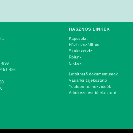
HASZNOS LINKEK
ft.
Kapcsolat
Házhozszállítás
Szakszerviz
Rólunk
4-999
Cikkek
9451-436
Letölthető dokumentumok
Vásárlói tájékoztató
00
Youtube termékvideók
00
Adatkezelési tájékoztató