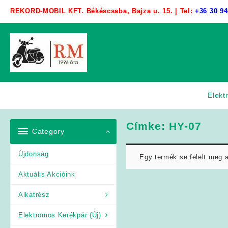
Skip
REKORD-MOBIL KFT. Békéscsaba, Bajza u. 15. | Tel:
+36 30 94
to
content
Elekt
Címke:
HY-07
Category
Újdonság
Egy termék se felelt meg 
Aktuális Akcióink
Alkatrész
Elektromos Kerékpár (Új)