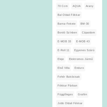
70 Ccm
AQUA
Arany
Bal Oldali Fékkar
Barna-Fekete
BM-30
Bordó Színben
Cápaidom
E-MOB 33
E-MOB 43
E-Roll 11
Egyenes Szárú
Eleje
Elektromos Jármű
Első Villa
Enduro
Fehér Bukósisak
Fékkar Párban
Függőleges
Grafén
Jobb Oldali Fékkar