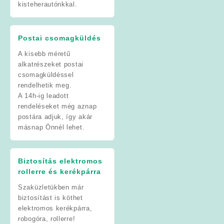
kisteherautónkkal.
Postai csomagküldés
A kisebb méretű
alkatrészeket postai
csomagküldéssel
rendelhetik meg.
A 14h-ig leadott
rendeléseket még aznap
postára adjuk, így akár
másnap Önnél lehet.
Biztosítás elektromos
rollerre és kerékpárra
Szaküzletükben már
biztosítást is köthet
elektromos kerékpárra,
robogóra, rollerre!