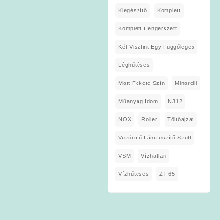
Kiegészítő
Komplett
Komplett Hengerszett
Két Visztint Egy Függőleges
Léghűtéses
Matt Fekete Szín
Minarelli
Műanyag Idom
N312
NOX
Roller
Töltőajzat
Vezérmű Láncfeszítő Szett
VSM
Vízhatlan
Vízhűtéses
ZT-65