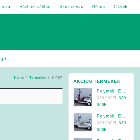
csolat
Házhozszállítás
Szakszerviz
Rólunk
Cikkek
ogó
Home
Termékek
HY-07
AKCIÓS TERMÉKEK
Polymobil E-
Original
MOB 40/A
379 000
Ft
339
price
Elektromos
Current
000
Ft
was:
Háromkerekű
price
Polymobil E-
379
Jármű (Krém-
is:
Original
MOB 40/A
379 000
Ft
339
000Ft.
Bordó)
339
price
Elektromos
Current
000
Ft
000Ft.
was:
Háromkerekű
price