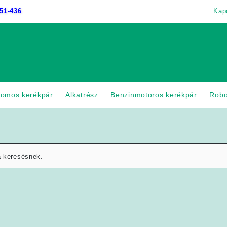
51-436
Kap
romos kerékpár
Alkatrész
Benzinmotoros kerékpár
Rob
a keresésnek.