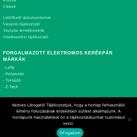
Rólunk
Cikkek
Letölthető dokumentumok
Vásárlói tájékoztató
Youtube termékvideók
Adatkezelési tájékoztató
FORGALMAZOTT ELEKTROMOS KERÉKPÁR
MÁRKÁK
-
Lofty
-
Polymobil
-
Tornádó
-
Z-Tech
TOVÁBBI OLDALAINK:
Kedves Látogató! Tájékoztatjuk, hogy a honlap felhasználói
rekordmobil.hu
élmény fokozásának érdekében sütiket alkalmazunk. A
rekordmotor.hu
honlapunk használatával ön a tájékoztatásunkat tudomásul
motorkerekparalkatreszek.hu
veszi.
Elfogadom
Copyright 2021 Rekord-Mobil Kft.