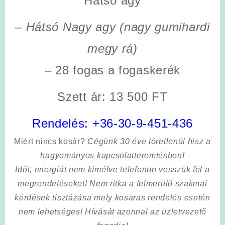
Hátsó agy
– Hátsó Nagy agy (nagy gumihardi
megy rá)
– 28 fogas a fogaskerék
Szett ár: 13 500 FT
Rendelés:
+36-30-9-451-436
Miért nincs kosár?
Cégünk 30 éve töretlenül hisz a
hagyományos kapcsolatteremtésben!
Időt, energiát nem kímélve
telefonon vesszük fel a
megrendeléseket! Nem ritka a felmerülő szakmai
kérdések tisztázása mely kosaras rendelés esetén
nem lehetséges! Hívását azonnal az üzletvezető