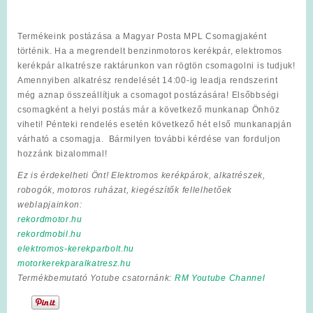
Termékeink postázása a Magyar Posta MPL Csomagjaként
történik. Ha a megrendelt benzinmotoros kerékpár, elektromos
kerékpár alkatrésze raktárunkon van rögtön csomagolni is tudjuk!
Amennyiben alkatrész rendelését 14:00-ig leadja rendszerint
még aznap összeállítjuk a csomagot postázására! Elsőbbségi
csomagként a helyi postás már a következő munkanap Önhöz
viheti! Pénteki rendelés esetén következő hét első munkanapján
várható a csomagja. Bármilyen további kérdése van forduljon
hozzánk bizalommal!
Ez is érdekelheti Önt! Elektromos kerékpárok, alkatrészek,
robogók, motoros ruházat, kiegészítők fellelhetőek
weblapjainkon:
rekordmotor.hu
rekordmobil.hu
elektromos-kerekparbolt.hu
motorkerekparalkatresz.hu
Termékbemutató Yotube csatornánk:
RM Youtube Channel