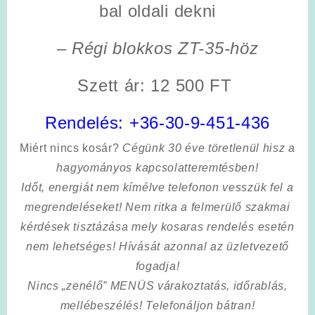
bal oldali dekni
– Régi blokkos ZT-35-höz
Szett ár: 12 500 FT
Rendelés:
+36-30-9-451-436
Miért nincs kosár?
Cégünk 30 éve töretlenül hisz a
hagyományos kapcsolatteremtésben!
Időt, energiát nem kímélve
telefonon vesszük fel a
megrendeléseket! Nem ritka a felmerülő szakmai
kérdések tisztázása mely kosaras rendelés esetén
nem lehetséges! Hívását azonnal az üzletvezető
fogadja!
Nincs „zenélő” MENÜS várakoztatás, időrablás,
mellébeszélés! Telefonáljon bátran!