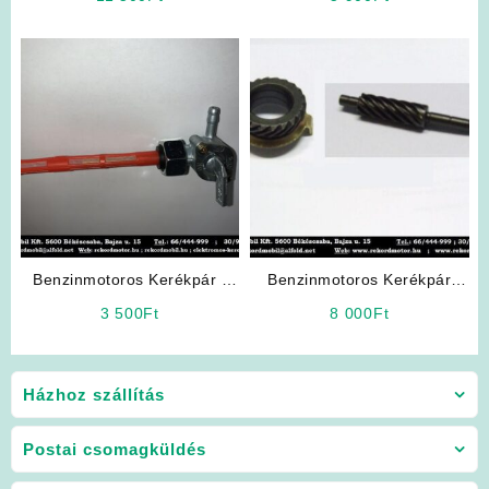
Fogaskerék
Benzinmotoros Kerékpár /
Benzinmotoros Kerékpár
Dongó Motor Benzincsap
Alkatrész: km óra meghajtó
3 500
Ft
8 000
Ft
szett
Házhoz szállítás
Postai csomagküldés