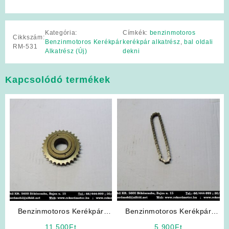
Kategória:
Címkék:
benzinmotoros
Cikkszám:
Benzinmotoros Kerékpár
kerékpár alkatrész
,
bal oldali
RM-531
Alkatrész (Új)
dekni
Kapcsolódó termékek
Benzinmotoros Kerékpár
Benzinmotoros Kerékpár
Alkatrész: Racsnis
Alkatrész: Önindító Lánc
11 500
Ft
5 900
Ft