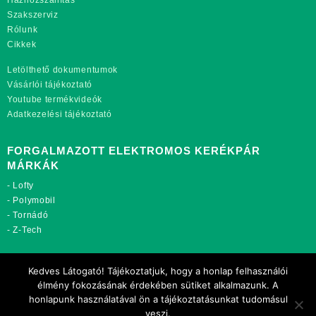
Házhozszállítás
Szakszerviz
Rólunk
Cikkek
Letölthető dokumentumok
Vásárlói tájékoztató
Youtube termékvideók
Adatkezelési tájékoztató
FORGALMAZOTT ELEKTROMOS KERÉKPÁR
MÁRKÁK
-
Lofty
-
Polymobil
-
Tornádó
-
Z-Tech
TOVÁBBI OLDALAINK:
Kedves Látogató! Tájékoztatjuk, hogy a honlap felhasználói
rekordmobil.hu
élmény fokozásának érdekében sütiket alkalmazunk. A
rekordmotor.hu
honlapunk használatával ön a tájékoztatásunkat tudomásul
motorkerekparalkatreszek.hu
veszi.