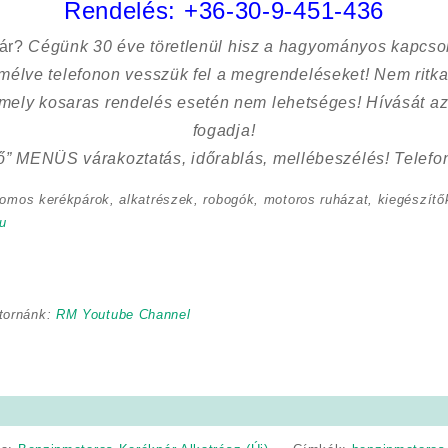
Rendelés:
+36-30-9-451-436
sár?
Cégünk 30 éve töretlenül hisz a hagyományos kapcso
kímélve
telefonon vesszük fel a megrendeléseket! Nem ritk
 mely kosaras rendelés esetén nem lehetséges! Hívását az
fogadja!
ő” MENÜS várakoztatás, időrablás, mellébeszélés! Telefon
romos kerékpárok, alkatrészek, robogók, motoros ruházat, kiegészítők
u
tornánk:
RM Youtube Channel