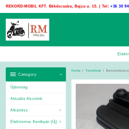
Skip
REKORD-MOBIL KFT. Békéscsaba, Bajza u. 15. | Tel:
+36 30 94
to
content
Elekt
Home
Termékek
Benzinmotoros
Category
Újdonság
Aktuális Akcióink
Alkatrész
Elektromos Kerékpár (Új)