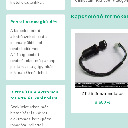
Cikkszám:
RM-938
Kategór
kisteherautónkkal.
Kapcsolódó terméke
Postai csomagküldés
A kisebb méretű
alkatrészeket postai
csomagküldéssel
rendelhetik meg.
A 14h-ig leadott
rendeléseket még aznap
postára adjuk, így akár
másnap Önnél lehet.
Biztosítás elektromos
ZT-35 Benzinmotoros
rollerre és kerékpárra
Kerékpár Alkatrész:
8 500
Ft
Gyújtáskapcsoló
Szaküzletükben már
biztosítást is köthet
elektromos kerékpárra,
robogóra, rollerre!