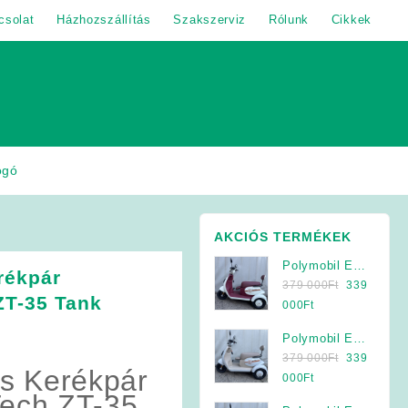
csolat
Házhozszállítás
Szakszerviz
Rólunk
Cikkek
ogó
AKCIÓS TERMÉKEK
Polymobil E-
rékpár
Original
MOB 40/A
379 000
Ft
339
ZT-35 Tank
price
Elektromos
Current
000
Ft
was:
Háromkerekű
price
Polymobil E-
379
Jármű (Krém-
is:
Original
MOB 40/A
379 000
Ft
339
000Ft.
Bordó)
339
s Kerékpár
price
Elektromos
Current
000
Ft
000Ft.
was:
Tech ZT-35
Háromkerekű
price