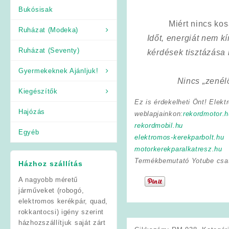
Bukósisak
Miért nincs ko
Ruházat (Modeka)
Időt, energiát nem 
Ruházat (Seventy)
kérdések tisztázása
Gyermekeknek Ajánljuk!
Nincs „zenél
Kiegészítők
Ez is érdekelheti Önt! Elekt
Hajózás
weblapjainkon:
rekordmotor.h
rekordmobil.hu
Egyéb
elektromos-kerekparbolt.hu
motorkerekparalkatresz.hu
Termékbemutató Yotube csa
Házhoz szállítás
A nagyobb méretű
járműveket (robogó,
elektromos kerékpár, quad,
rokkantocsi) igény szerint
házhozszállítjuk saját zárt