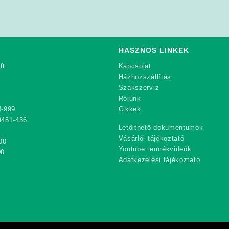
HASZNOS LINKEK
ft.
Kapcsolat
Házhozszállítás
Szakszerviz
Rólunk
4-999
Cikkek
9451-436
Letölthető dokumentumok
Vásárlói tájékoztató
00
Youtube termékvideók
00
Adatkezelési tájékoztató