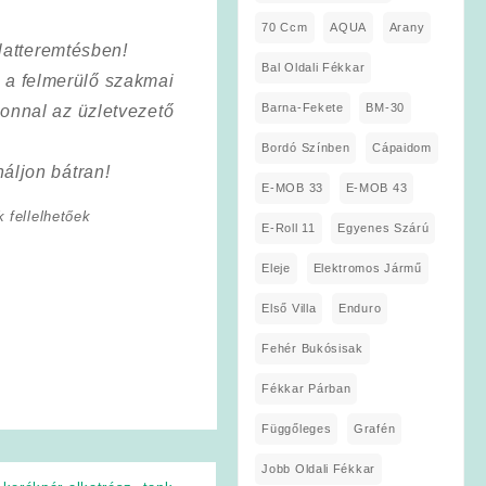
70 Ccm
AQUA
Arany
latteremtésben!
Bal Oldali Fékkar
a a felmerülő szakmai
Barna-Fekete
BM-30
onnal az üzletvezető
Bordó Színben
Cápaidom
áljon bátran!
E-MOB 33
E-MOB 43
 fellelhetőek
E-Roll 11
Egyenes Szárú
Eleje
Elektromos Jármű
Első Villa
Enduro
Fehér Bukósisak
Fékkar Párban
Függőleges
Grafén
Jobb Oldali Fékkar