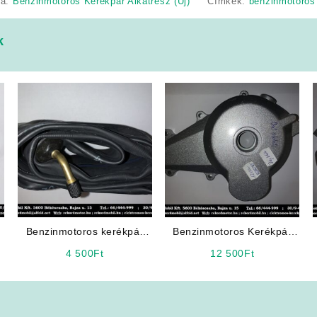
ia:
Benzinmotoros Kerékpár Alkatrész (Új)
Címkék:
benzinmotoros 
k
Benzinmotoros kerékpár
Benzinmotoros Kerékpár
belső Alkatrész: gumi tömlő
Alkatrész: bal oldali dekni
4 500
Ft
12 500
Ft
16″ x 2.50