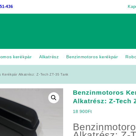
51-436
Kap
romos kerékpár
Alkatrész
Benzinmotoros kerékpár
Rob
 Kerékpár Alkatrész: Z-Tech ZT-35 Tank
Benzinmotoros Ke
Alkatrész: Z-Tech 
18 900
Ft
Benzinmotoro
Alkatrész: Z-