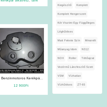
kerékpár alkatrész
,
tank
Kiegészítő
Komplett
Komplett Hengerszett
Két Visztint Egy Függőleges
Léghűtéses
Matt Fekete Szín
Minarelli
Műanyag Idom
N312
NOX
Roller
Töltőajzat
Vezérmű Láncfeszítő Szett
VSM
Vízhatlan
Benzinmotoros Kerékpár
Alkatrész: Jobb oldali dekni
Vízhűtéses
ZT-65
12 900
Ft