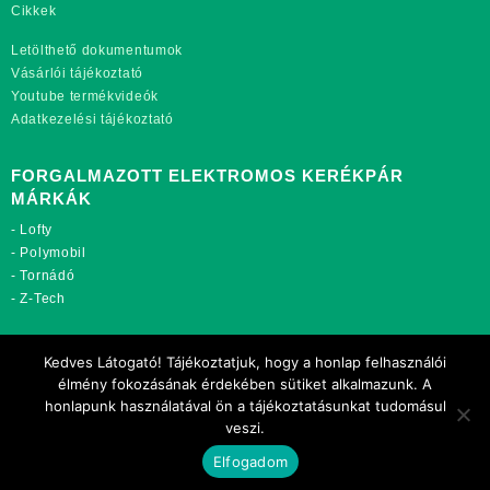
Cikkek
Letölthető dokumentumok
Vásárlói tájékoztató
Youtube termékvideók
Adatkezelési tájékoztató
FORGALMAZOTT ELEKTROMOS KERÉKPÁR
MÁRKÁK
-
Lofty
-
Polymobil
-
Tornádó
-
Z-Tech
TOVÁBBI OLDALAINK:
Kedves Látogató! Tájékoztatjuk, hogy a honlap felhasználói
rekordmobil.hu
élmény fokozásának érdekében sütiket alkalmazunk. A
rekordmotor.hu
honlapunk használatával ön a tájékoztatásunkat tudomásul
motorkerekparalkatreszek.hu
veszi.
Elfogadom
Copyright 2021 Rekord-Mobil Kft.