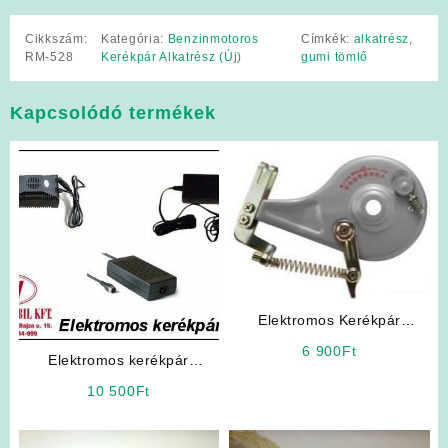
Cikkszám:
Kategória:
Benzinmotoros
Címkék:
alkatrész
,
RM-528
Kerékpár Alkatrész (Új)
gumi tömlő
Kapcsolódó termékek
Elektromos Kerékpár
Expanziós Dobfék
6 900
Ft
Elektromos kerékpár
akkumulátor töltő 48V
10 500
Ft