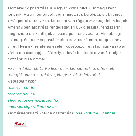
Termékeink postázása a Magyar Posta MPL Csomagjaként
történik. Ha a megrendelt benzinmotoros kerékpár, elektromos
kerékpár alkatrésze raktárunkon van rögtön csomagolni is tudjuk!
Amennyiben alkatrész rendelését 14:00-ig leadja, rendszerint
még aznap összeállítjuk a csomagot postázására! Elsőbbségi
csomagként a helyi postás már a következő munkanap Önhöz
viheti! Pénteki rendelés esetén következő hét első munkanapján
várható a csomagja. Bármilyen további kérdése van forduljon
hozzánk bizalommal!
Ez is érdekelheti Önt! Elektromos kerékpárok, alkatrészek,
robogók, motoros ruházat, kiegészítők fellelhetőek
weblapjainkon:
rekordmotor.hu
rekordmobil.hu
elektromos-kerekparbolt.hu
motorkerekparalkatresz.hu
Termékbemutató Yotube csatornánk:
RM Youtube Channel