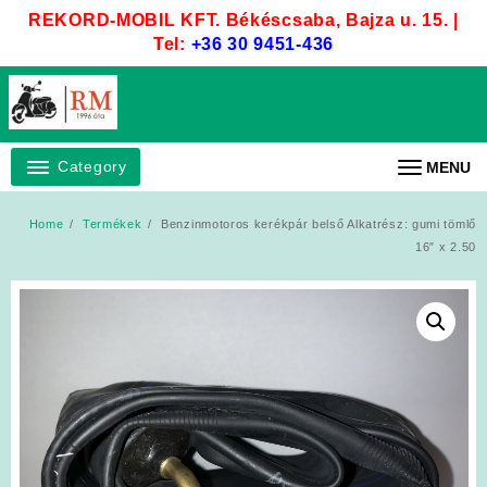
Skip
REKORD-MOBIL KFT. Békéscsaba, Bajza u. 15. |
to
Tel:
+36 30 9451-436
content
Category
MENU
Home
Termékek
Benzinmotoros kerékpár belső Alkatrész: gumi tömlő
16″ x 2.50