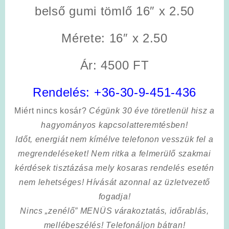
belső gumi tömlő 16″ x 2.50
Mérete: 16″ x 2.50
Ár: 4500 FT
Rendelés:
+36-30-9-451-436
Miért nincs kosár?
Cégünk 30 éve töretlenül hisz a
hagyományos kapcsolatteremtésben!
Időt, energiát nem kímélve
telefonon vesszük fel a
megrendeléseket! Nem ritka a felmerülő szakmai
kérdések tisztázása mely kosaras rendelés esetén
nem lehetséges! Hívását azonnal az üzletvezető
fogadja!
Nincs „zenélő” MENÜS várakoztatás, időrablás,
mellébeszélés! Telefonáljon bátran!