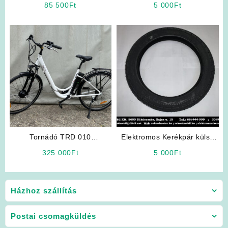
85 500
Ft
5 000
Ft
(Seyoun NJK)
Tornádó TRD 010
Elektromos Kerékpár külső
Elektromos Kerékpár (Fehér)
gumi 16 x 2.50
325 000
Ft
5 000
Ft
Házhoz szállítás
Postai csomagküldés