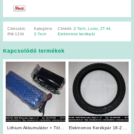
Cikkszám:
Kategória:
Címkék:
Z-Tech
,
Lumo
,
ZT-44
,
RM-1234
Z-Tech
Elektromos kerékpár
Kapcsolódó termékek
Lithium Akkumulátor + Töltő
Elektromos Kerékpár 18-2.50
csomag
külső gumi 18 x 250