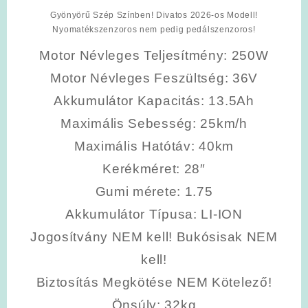
Gyönyörű Szép Színben! Divatos 2026-os Modell!
Nyomatékszenzoros nem pedig pedálszenzoros!
Motor Névleges Teljesítmény
: 250W
Motor Névleges Feszültség
: 36V
Akkumulátor Kapacitás
: 13.5Ah
Maximális Sebesség
: 25km/h
Maximális Hatótáv
: 40km
Kerékméret
: 28″
Gumi mérete
: 1.75
Akkumulátor Típusa
: LI-ION
Jogosítvány NEM kell! Bukósisak NEM
kell!
Biztosítás Megkötése NEM Kötelező!
Önsúly
: 32kg