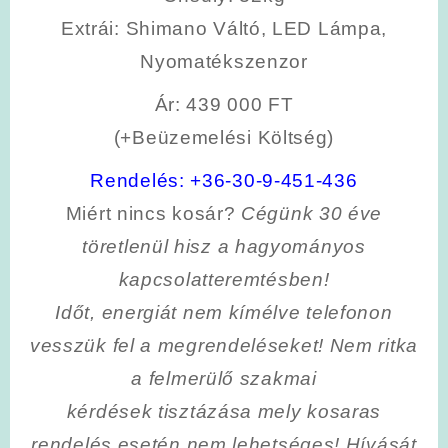
Extrái
: Shimano Váltó, LED Lámpa,
Nyomatékszenzor
Ár: 439 000 FT
(+Beüzemelési Költség)
Rendelés:
+36-30-9-451-436
Miért nincs kosár?
Cégünk 30 éve
töretlenül hisz a hagyományos
kapcsolatteremtésben!
Időt, energiát nem kímélve
telefonon
vesszük fel a megrendeléseket! Nem ritka
a felmerülő szakmai
kérdések tisztázása mely kosaras
rendelés esetén nem lehetséges! Hívását