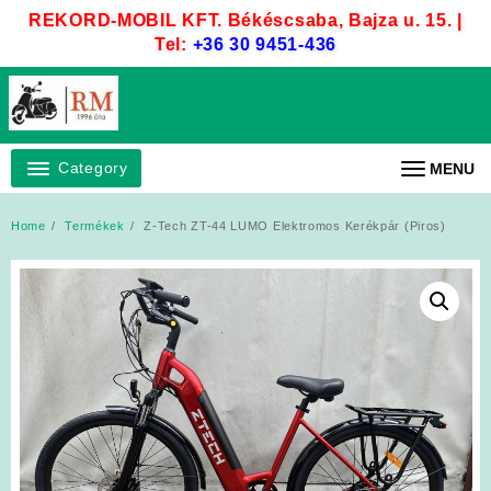
Skip
REKORD-MOBIL KFT. Békéscsaba, Bajza u. 15. |
to
Tel:
+36 30 9451-436
content
Category
MENU
Home
Termékek
Z-Tech ZT-44 LUMO Elektromos Kerékpár (Piros)