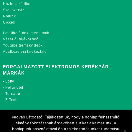
Házhozszállítás
Szakszerviz
Rólunk
Cikkek
Letölthető dokumentumok
Vásárlói tájékoztató
Youtube termékvideók
Adatkezelési tájékoztató
FORGALMAZOTT ELEKTROMOS KERÉKPÁR
MÁRKÁK
-
Lofty
-
Polymobil
-
Tornádó
-
Z-Tech
TOVÁBBI OLDALAINK:
Kedves Látogató! Tájékoztatjuk, hogy a honlap felhasználói
rekordmobil.hu
élmény fokozásának érdekében sütiket alkalmazunk. A
rekordmotor.hu
honlapunk használatával ön a tájékoztatásunkat tudomásul
motorkerekparalkatreszek.hu