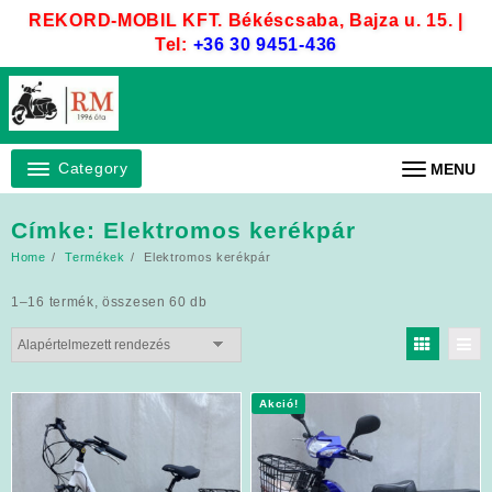
Skip
REKORD-MOBIL KFT. Békéscsaba, Bajza u. 15. |
to
Tel:
+36 30 9451-436
content
Category
MENU
Címke:
Elektromos kerékpár
Home
Termékek
Elektromos kerékpár
1–16 termék, összesen 60 db
Akció!