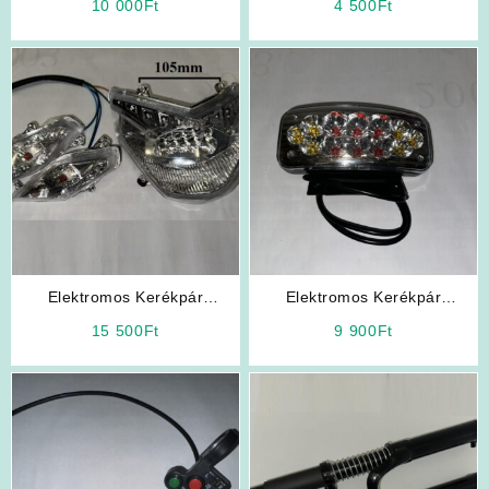
10 000
Ft
4 500
Ft
26 x 4.00 (Fat Bike)
Elektromos Kerékpár
Elektromos Kerékpár
Alkatrész: Első Lámpa
Alkatrész: Hátsó Lámpa LED-
15 500
Ft
9 900
Ft
(LOFTY 10)
es