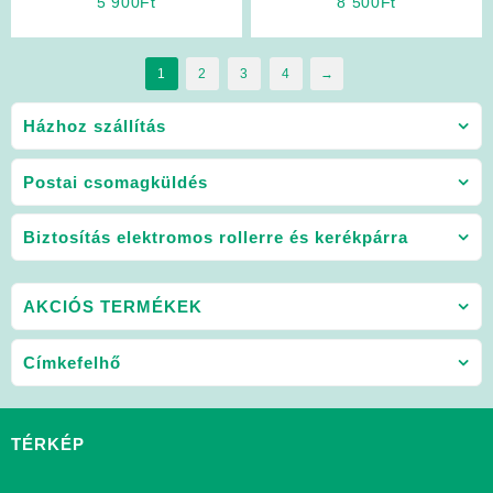
5 900
Ft
8 500
Ft
1
2
3
4
→
Házhoz szállítás
Postai csomagküldés
Biztosítás elektromos rollerre és kerékpárra
AKCIÓS TERMÉKEK
Címkefelhő
TÉRKÉP