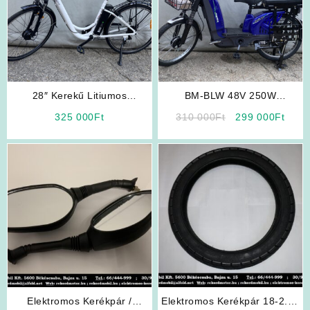
28″ Kerekű Litiumos
BM-BLW 48V 250W
Elektromos Kerékpár
Elektromos Kerékpár
Original
Curr
325 000
Ft
310 000
Ft
299 000
Ft
price
price
was:
is:
310
299
000Ft.
000F
Elektromos Kerékpár /
Elektromos Kerékpár 18-2.50