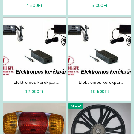
Elektromos Robogó Alkatrész:
külső gumi 18 x 250 (Seyoun
4 500
Ft
5 000
Ft
Tükör
NJK)
Elektromos kerékpár
Elektromos kerékpár
akkumulátor töltő 24V
akkumulátor töltő 48V
12 000
Ft
10 500
Ft
Akció!