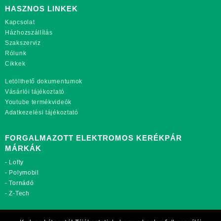
HASZNOS LINKEK
Kapcsolat
Házhozszállítás
Szakszerviz
Rólunk
Cikkek
Letölthető dokumentumok
Vásárlói tájékoztató
Youtube termékvideók
Adatkezelési tájékoztató
FORGALMAZOTT ELEKTROMOS KERÉKPÁR
MÁRKÁK
-
Lofty
-
Polymobil
-
Tornádó
-
Z-Tech
TOVÁBBI OLDALAINK: