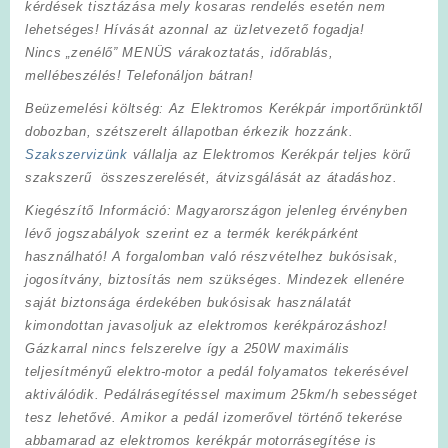
kérdések tisztázása mely kosaras rendelés esetén nem
lehetséges! Hívását azonnal az üzletvezető fogadja!
Nincs „zenélő” MENÜS várakoztatás, időrablás,
mellébeszélés! Telefonáljon bátran!
Beüzemelési költség
: Az Elektromos Kerékpár importőrünktől
dobozban, szétszerelt állapotban érkezik hozzánk.
Szakszervizünk
vállalja az Elektromos Kerékpár teljes körű
szakszerű összeszerelését, átvizsgálását az átadáshoz.
Kiegészítő Információ
: Magyarországon jelenleg érvényben
lévő jogszabályok szerint ez a termék kerékpárként
használható! A forgalomban való részvételhez bukósisak,
jogosítvány, biztosítás nem szükséges. Mindezek ellenére
saját biztonsága érdekében bukósisak használatát
kimondottan javasoljuk az elektromos kerékpározáshoz!
Gázkarral nincs felszerelve így a 250W maximális
teljesítményű elektro-motor a pedál folyamatos tekerésével
aktiválódik. Pedálrásegítéssel maximum 25km/h sebességet
tesz lehetővé. Amikor a pedál izomerővel történő tekerése
abbamarad az elektromos kerékpár motorrásegítése is