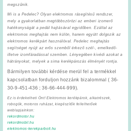
megszűnik.
Mi is a Pedelec?
Olyan elektromos rásegítésű rendszer,
mely a gyakorlatban megtöbbszörözi az emberi izomerő
hatékonyságát a pedál hajtásával egyidőben. Ezáltal az
elektromos meghajtás nem külön, hanem együtt dolgozik az
elektromos kerékpárt használóval. Pedelec meghajtás
segítséget nyújt az erős szemből érkező szél-, emelkedő-
illetve izomfáradással szemben. Lényegében kivédi azokat a
hátrányokat, melyek a sima kerékpározás élményét rontja.
Bármilyen további kérdése merül fel a termékkel
kapcsolatban forduljon hozzánk bizalommal ( 36-
30-9-451-436 ; 36-66-444-999).
Ez is érdekelheti Önt! Elektromos kerékpárok, alkatrészek,
robogók, motoros ruházat, kiegészítők fellelhetőek
weblapjainkon:
rekordmotor.hu
rekordmobil.hu
elektromos-kerekparbolt.hu