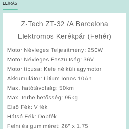
LEÍRÁS
Z-Tech ZT-32 /A Barcelona
Elektromos Kerékpár (Fehér)
Motor Névleges Teljesítmény
: 250W
Motor Névleges Feszültség
: 36V
Motor típusa
: Kefe nélküli agymotor
Akkumulátor
: Litium Ionos 10Ah
Max. hatótávolság
: 50km
Max. terhelhetősség
: 95kg
Első Fék
: V fék
Hátsó Fék
: Dobfék
Felni és gumiméret
: 26″ x 1.75