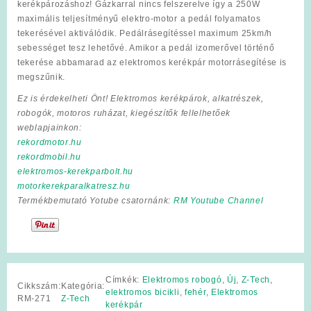
kerékpározáshoz! Gázkarral nincs felszerelve így a 250W
maximális teljesítményű elektro-motor a pedál folyamatos
tekerésével aktiválódik. Pedálrásegítéssel maximum 25km/h
sebességet tesz lehetővé. Amikor a pedál izomerővel történő
tekerése abbamarad az elektromos kerékpár motorrásegítése is
megszűnik.
Ez is érdekelheti Önt! Elektromos kerékpárok, alkatrészek,
robogók, motoros ruházat, kiegészítők fellelhetőek
weblapjainkon:
rekordmotor.hu
rekordmobil.hu
elektromos-kerekparbolt.hu
motorkerekparalkatresz.hu
Termékbemutató Yotube csatornánk:
RM Youtube Channel
Címkék:
Elektromos robogó
,
Új
,
Z-Tech
,
Cikkszám:
Kategória:
elektromos bicikli
,
fehér
,
Elektromos
RM-271
Z-Tech
kerékpár