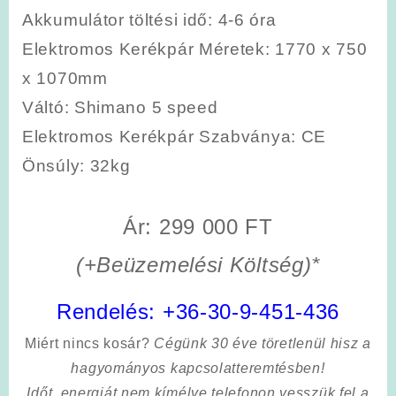
Akkumulátor töltési idő
: 4-6 óra
Elektromos Kerékpár Méretek
: 1770 x 750
x 1070mm
Váltó
: Shimano 5 speed
Elektromos Kerékpár Szabványa
: CE
Önsúly
: 32kg
Ár: 299 000 FT
(+Beüzemelési Költség)*
Rendelés:
+36-30-9-451-436
Miért nincs kosár?
Cégünk 30 éve töretlenül hisz a
hagyományos kapcsolatteremtésben!
Időt, energiát nem kímélve
telefonon vesszük fel a