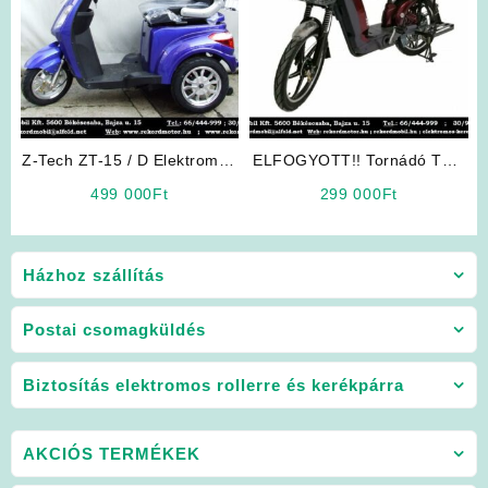
Z-Tech ZT-15 / D Elektromos
ELFOGYOTT!! Tornádó TRD
Kerékpár Háromkerekű (Kék)
026 48V Cargo Max
499 000
Ft
299 000
Ft
Elektromos Kerékpár (Bordó)
Házhoz szállítás
Postai csomagküldés
Biztosítás elektromos rollerre és kerékpárra
AKCIÓS TERMÉKEK