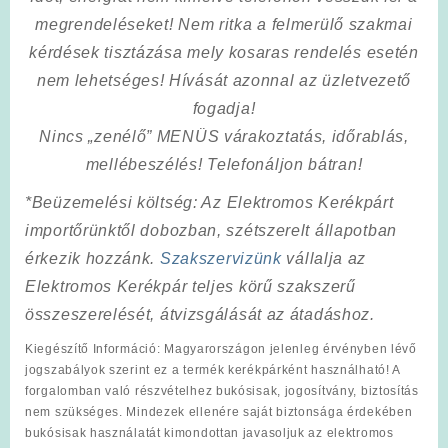
megrendeléseket! Nem ritka a felmerülő szakmai
kérdések tisztázása mely kosaras rendelés esetén
nem lehetséges! Hívását azonnal az üzletvezető
fogadja!
Nincs „zenélő” MENÜS várakoztatás, időrablás,
mellébeszélés! Telefonáljon bátran!
*Beüzemelési költség
: Az Elektromos Kerékpárt
importőrünktől dobozban, szétszerelt állapotban
érkezik hozzánk.
Szakszervizünk
vállalja az
Elektromos Kerékpár teljes körű szakszerű
összeszerelését, átvizsgálását az átadáshoz.
Kiegészítő Információ
: Magyarországon jelenleg érvényben lévő
jogszabályok szerint ez a termék kerékpárként használható! A
forgalomban való részvételhez bukósisak, jogosítvány, biztosítás
nem szükséges. Mindezek ellenére saját biztonsága érdekében
bukósisak használatát kimondottan javasoljuk az elektromos