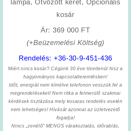
lámpa, Ötvözött keret, Opcionális
kosár
Ár: 369 000 FT
(+Beüzemelési Költség)
Rendelés:
+36-30-9-451-436
Miért nincs kosár?
Cégünk 30 éve töretlenül hisz a
hagyományos kapcsolatteremtésben!
Időt, energiát nem kímélve
telefonon vesszük fel a
megrendeléseket! Nem ritka a felmerülő szakmai
kérdések tisztázása mely kosaras rendelés esetén
nem lehetséges! Hívását azonnal az üzletvezető
fogadja!
Nincs „zenélő” MENÜS várakoztatás, időrablás,