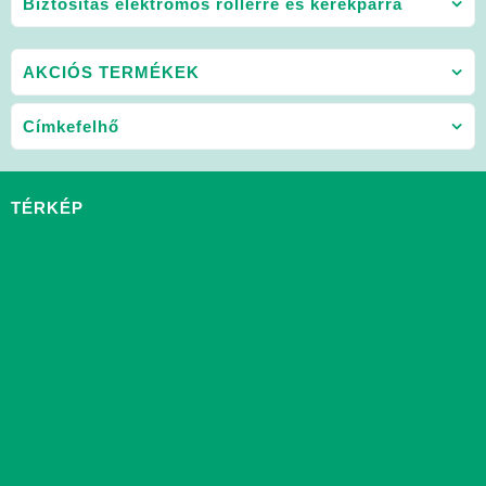
Biztosítás elektromos rollerre és kerékpárra
AKCIÓS TERMÉKEK
Címkefelhő
TÉRKÉP