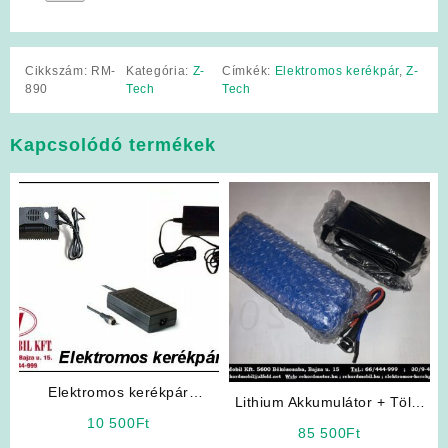
Cikkszám:
RM-
Kategória:
Z-
Címkék:
Elektromos kerékpár
,
Z-
890
Tech
Tech
Kapcsolódó termékek
Elektromos kerékpár
Lithium Akkumulátor + Töltő
akkumulátor töltő 48V
10 500
Ft
csomag
85 500
Ft