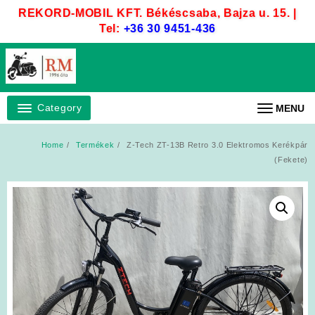
Skip
REKORD-MOBIL KFT. Békéscsaba, Bajza u. 15. |
to
Tel:
+36 30 9451-436
content
Category
MENU
Home
Termékek
Z-Tech ZT-13B Retro 3.0 Elektromos Kerékpár
(Fekete)