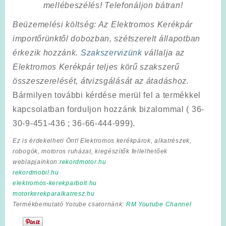
mellébeszélés! Telefonáljon bátran!
Beüzemelési költség
: Az Elektromos Kerékpár
importőrünktől dobozban, szétszerelt állapotban
érkezik hozzánk.
Szakszervizünk
vállalja az
Elektromos Kerékpár teljes körű szakszerű
összeszerelését, átvizsgálását az átadáshoz.
Bármilyen további kérdése merül fel a termékkel
kapcsolatban forduljon hozzánk bizalommal ( 36-
30-9-451-436 ; 36-66-444-999).
Ez is érdekelheti Önt! Elektromos kerékpárok, alkatrészek,
robogók, motoros ruházat, kiegészítők fellelhetőek
weblapjainkon:
rekordmotor.hu
rekordmobil.hu
elektromos-kerekparbolt.hu
motorkerekparalkatresz.hu
Termékbemutató Yotube csatornánk:
RM Youtube Channel