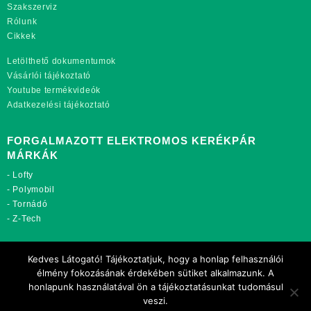
Szakszerviz
Rólunk
Cikkek
Letölthető dokumentumok
Vásárlói tájékoztató
Youtube termékvideók
Adatkezelési tájékoztató
FORGALMAZOTT ELEKTROMOS KERÉKPÁR
MÁRKÁK
-
Lofty
-
Polymobil
-
Tornádó
-
Z-Tech
TOVÁBBI OLDALAINK:
Kedves Látogató! Tájékoztatjuk, hogy a honlap felhasználói
rekordmobil.hu
élmény fokozásának érdekében sütiket alkalmazunk. A
rekordmotor.hu
honlapunk használatával ön a tájékoztatásunkat tudomásul
motorkerekparalkatreszek.hu
veszi.