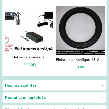
Elektromos kerékpár
Elektromos Kerékpár 18-2.50
akkumulátor töltő 24V
12 000
Ft
külső gumi 18 x 250
5 000
Ft
(Seyoun NJK)
Házhoz szállítás
Postai csomagküldés