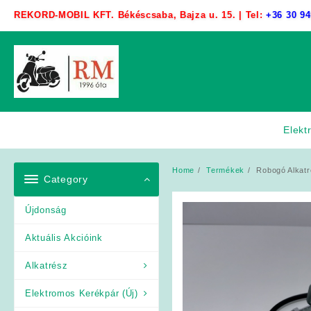
Skip
REKORD-MOBIL KFT. Békéscsaba, Bajza u. 15. | Tel:
+36 30 94
to
content
Elekt
Home
Termékek
Robogó Alkatr
Category
Újdonság
Aktuális Akcióink
Alkatrész
Elektromos Kerékpár (Új)