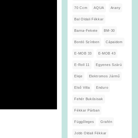
70 Ccm
AQUA
Arany
Bal Oldali Fékkar
Barna-Fekete
BM-30
Bordó Színben
Cápaidom
E-MOB 33
E-MOB 43
E-Roll 11
Egyenes Szárú
Eleje
Elektromos Jármű
Első Villa
Enduro
Fehér Bukósisak
Fékkar Párban
Függőleges
Grafén
Jobb Oldali Fékkar