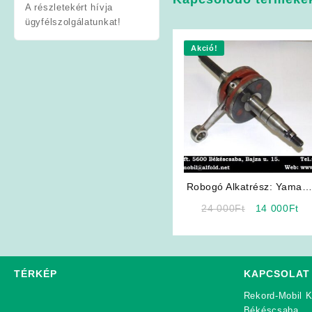
A részletekért hívja
ügyfélszolgálatunkat!
Akció!
Robogó Alkatrész: Yamah
Főtengely
Original
Cu
24 000
Ft
14 000
Ft
price
pr
was:
is:
24
14
000Ft.
00
TÉRKÉP
KAPCSOLAT
Rekord-Mobil K
Békéscsaba,