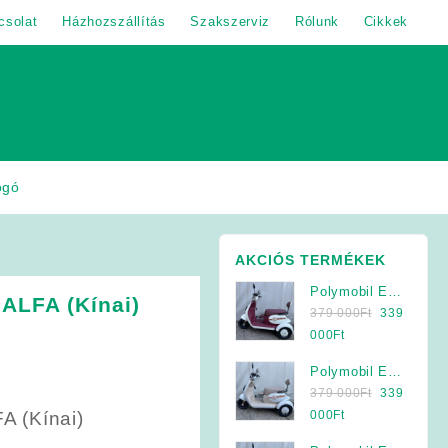
csolat
Házhozszállítás
Szakszerviz
Rólunk
Cikkek
ogó
AKCIÓS TERMÉKEK
Polymobil E-
 ALFA (Kínai)
Original
MOB 40/A
379 000
Ft
339
price
Elektromos
Current
000
Ft
was:
Háromkerekű
price
Polymobil E-
379
Jármű (Krém-
is:
Original
MOB 40/A
379 000
Ft
339
000Ft.
Bordó)
339
price
Elektromos
Current
A (Kínai)
000
Ft
000Ft.
was:
Háromkerekű
price