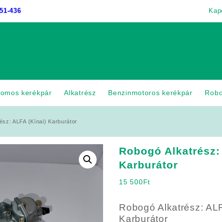
51-436
Kap
romos kerékpár
Alkatrész
Benzinmotoros kerékpár
Rob
ész: ALFA (Kínai) Karburátor
Robogó Alkatrész:
Karburátor
15 500
Ft
Robogó Alkatrész: ALF
Karburátor