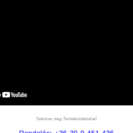
Tekintse meg Termékvideónkat!