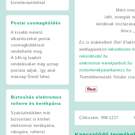
kisteherautónkkal.
Miért nin
Időt, energiát
Postai csomagküldés
kérdések tisztázás
Nincs „
A kisebb méretű
alkatrészeket postai
Ez is érdekelheti Önt! Elekt
csomagküldéssel
weblapjainkon:
rekordmotor.h
rendelhetik meg.
rekordmobil.hu
A 14h-ig leadott
elektromos-kerekparbolt.hu
rendeléseket még aznap
motorkerekparalkatresz.hu
postára adjuk, így akár
másnap Önnél lehet.
Termékbemutató Yotube csa
Biztosítás elektromos
rollerre és kerékpárra
Szaküzletükben már
Cikkszám:
RM-1217
biztosítást is köthet
elektromos kerékpárra,
robogóra, rollerre!
Kapcsolódó terméke