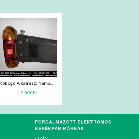
Robogó Alkatrész: Yamaha
Mint Hátsó Lámpa
12 000
Ft
FORGALMAZOTT ELEKTROMOS
KERÉKPÁR MÁRKÁK
-
Lofty