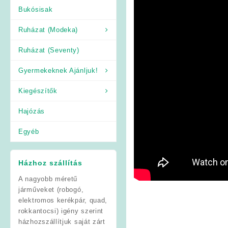
Bukósisak
Ruházat (Modeka)
Ruházat (Seventy)
Gyermekeknek Ajánljuk!
Kiegészítők
Hajózás
Egyéb
Házhoz szállítás
A nagyobb méretű
járműveket (robogó,
elektromos kerékpár, quad,
rokkantocsi) igény szerint
házhozszállítjuk saját zárt