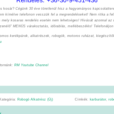
Rendelés:
+36-30-9-451-436
cs kosár?
Cégünk 30 éve töretlenül hisz a hagyományos kapcsolatte
 nem kímélve
telefonon vesszük fel a megrendeléseket! Nem ritka a fe
a mely kosaras rendelés esetén nem lehetséges! Hívását azonnal az ü
zenélő” MENÜS várakoztatás, időrablás, mellébeszélés! Telefonáljon 
romos kerékpárok, alkatrészek, robogók, motoros ruházat, kiegészítők
u
tornánk:
RM Youtube Channel
Kategória:
Robogó Alkatrész (Új)
Címkék:
karburátor
,
rob
k