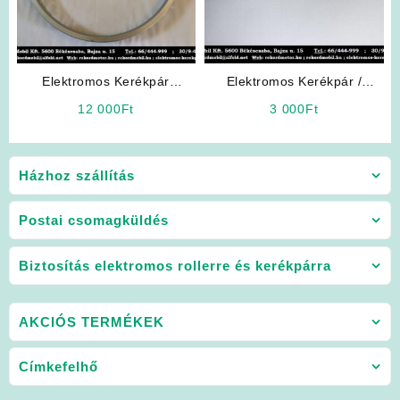
Elektromos Kerékpár
Elektromos Kerékpár /
Alkatrész: Alumínium Felni
Robogó Alkatrész: Fény-
12 000
Ft
3 000
Ft
22″ 48 Küllős
kapcsoló
Házhoz szállítás
Postai csomagküldés
Biztosítás elektromos rollerre és kerékpárra
AKCIÓS TERMÉKEK
Címkefelhő