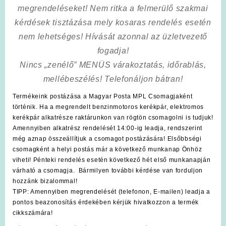
megrendeléseket! Nem ritka a felmerülő szakmai
kérdések tisztázása mely kosaras rendelés esetén
nem lehetséges! Hívását azonnal az üzletvezető
fogadja!
Nincs „zenélő” MENÜS várakoztatás, időrablás,
mellébeszélés! Telefonáljon bátran!
Termékeink postázása a Magyar Posta MPL Csomagjaként
történik. Ha a megrendelt benzinmotoros kerékpár, elektromos
kerékpár alkatrésze raktárunkon van rögtön csomagolni is tudjuk!
Amennyiben alkatrész rendelését 14:00-ig leadja, rendszerint
még aznap összeállítjuk a csomagot postázására! Elsőbbségi
csomagként a helyi postás már a következő munkanap Önhöz
viheti! Pénteki rendelés esetén következő hét első munkanapján
várható a csomagja. Bármilyen további kérdése van forduljon
hozzánk bizalommal!
TIPP: Amennyiben megrendelését (telefonon, E-mailen) leadja a
pontos beazonosítás érdekében kérjük hivatkozzon a termék
cikkszámára!