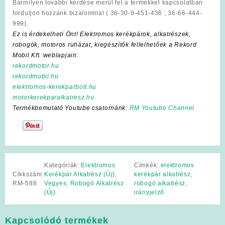
Bármilyen további kérdése merül fel a termékkel kapcsolatban
forduljon hozzánk bizalommal ( 36-30-9-451-436 ; 36-66-444-
999).
Ez is érdekelheti Önt! Elektromos kerékpárok, alkatrészek,
robogók, motoros ruházat, kiegészítők fellelhetőek a Rekord
Mobil Kft. weblapjain:
rekordmotor.hu
rekordmobil.hu
elektromos-kerekparbolt.hu
motorkerekparalkatresz.hu
Termékbemutató Youtube csatornánk:
RM Youtube Channel
Kategóriák:
Elektromos
Címkék:
elektromos
Cikkszám:
Kerékpár Alkatrész (Új)
,
kerékpár alkatrész
,
RM-588
Vegyes
,
Robogó Alkatrész
robogó alkatrész
,
(Új)
irányjelző
Kapcsolódó termékek