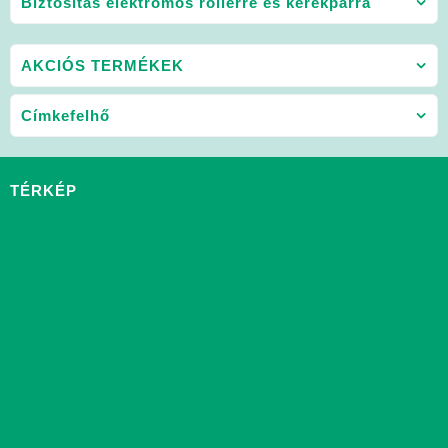
Biztosítás elektromos rollerre és kerékpárra
AKCIÓS TERMÉKEK
Címkefelhő
TÉRKÉP