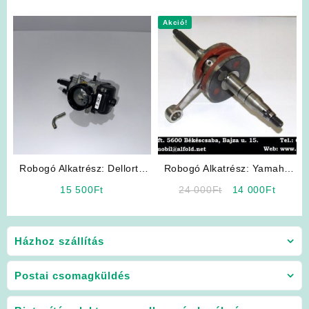
Akció!
Robogó Alkatrész: Dellorto
Robogó Alkatrész: Yamaha
Karburátor
Főtengely
Original
Curren
15 500
Ft
24 000
Ft
14 000
Ft
price
price
was:
is:
24
14
Házhoz szállítás
000Ft.
000Ft.
Postai csomagküldés