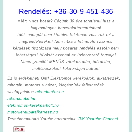
Rendelés:
+36-30-9-451-436
Miért nincs kosár?
Cégünk 30 éve töretlenül hisz a
hagyományos kapcsolatteremtésben!
Időt, energiát nem kímélve
telefonon vesszük fel a
megrendeléseket! Nem ritka a felmerülő szakmai
kérdések tisztázása mely kosaras rendelés esetén nem
lehetséges! Hívását azonnal az üzletvezető fogadja!
Nincs „zenélő” MENÜS várakoztatás, időrablás,
mellébeszélés! Telefonáljon bátran!
Ez is érdekelheti Önt! Elektromos kerékpárok, alkatrészek,
robogók, motoros ruházat, kiegészítők fellelhetőek
weblapjainkon:
rekordmotor.hu
rekordmobil.hu
elektromos-kerekparbolt.hu
motorkerekparalkatresz.hu
Termékbemutató Yotube csatornánk:
RM Youtube Channel