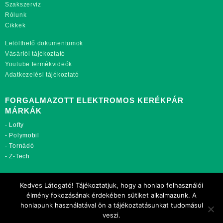
Szakszerviz
Rólunk
Cikkek
Letölthető dokumentumok
Vásárlói tájékoztató
Youtube termékvideók
Adatkezelési tájékoztató
FORGALMAZOTT ELEKTROMOS KERÉKPÁR
MÁRKÁK
-
Lofty
-
Polymobil
-
Tornádó
-
Z-Tech
TOVÁBBI OLDALAINK:
Kedves Látogató! Tájékoztatjuk, hogy a honlap felhasználói
rekordmobil.hu
élmény fokozásának érdekében sütiket alkalmazunk. A
rekordmotor.hu
honlapunk használatával ön a tájékoztatásunkat tudomásul
motorkerekparalkatreszek.hu
veszi.