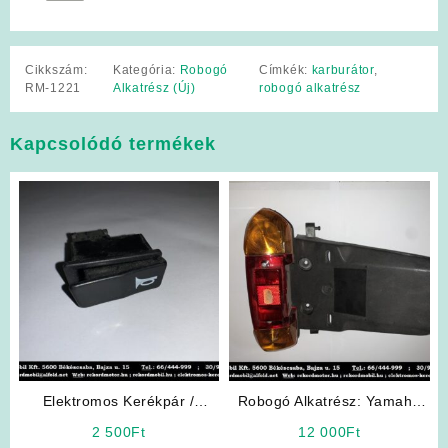
Cikkszám:
Kategória:
Robogó
Címkék:
karburátor
,
RM-1221
Alkatrész (Új)
robogó alkatrész
Kapcsolódó termékek
Elektromos Kerékpár /
Robogó Alkatrész: Yamaha
Robogó Alkatrész: Kürt-gomb
Mint Hátsó Lámpa
2 500
Ft
12 000
Ft