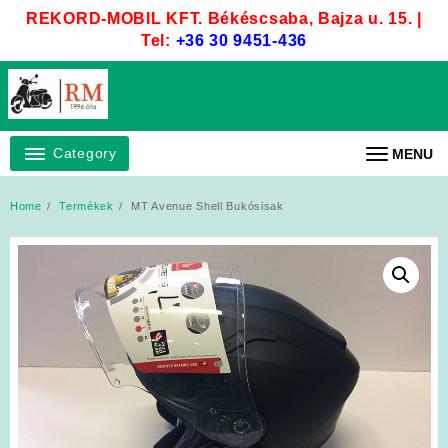
Skip
REKORD-MOBIL KFT. Békéscsaba, Bajza u. 15. |
to
Tel:
+36 30 9451-436
content
Category
MENU
Home
Termékek
MT Avenue Shell Bukósisak