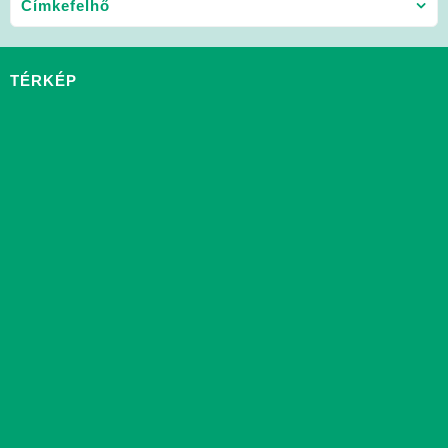
Címkefelhő
TÉRKÉP