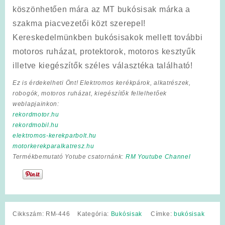
köszönhetően mára az MT bukósisak márka a
szakma piacvezetői közt szerepel!
Kereskedelmünkben bukósisakok mellett további
motoros ruházat, protektorok, motoros kesztyűk
illetve kiegészítők széles választéka található!
Ez is érdekelheti Önt! Elektromos kerékpárok, alkatrészek,
robogók, motoros ruházat, kiegészítők fellelhetőek
weblapjainkon:
rekordmotor.hu
rekordmobil.hu
elektromos-kerekparbolt.hu
motorkerekparalkatresz.hu
Termékbemutató Yotube csatornánk:
RM Youtube Channel
Cikkszám:
RM-446
Kategória:
Bukósisak
Címke:
bukósisak