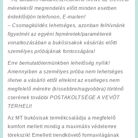
méretekről megrendelés előtt
minden esetben
érdeklődjön telefonon, E-mailen!
– Csomagküldés lehetséges, azonban felhívnánk
figyelmét
az egyéni fejméretek/paraméterek
vonatkozásában a bukósisakok vásárlás előtti
személyes próbájának fontosságára!
Erre bemutatótermünkben lehetőség nyílik!
Amennyiben a személyes próba nem lehetséges
illetve a vásárló ettől eltekint az esetleges nem
megfelelő méretre
(kissebbre/nagyobbra) történő
cserének további POSTAKÖLTSÉGE A VEVŐT
TERHELI!
Az MT bukósisak termékcsaládja a megfelelő
komfort mellett mindig a maximális védelemre
törekszik! Emellett trendkövető formavilágának