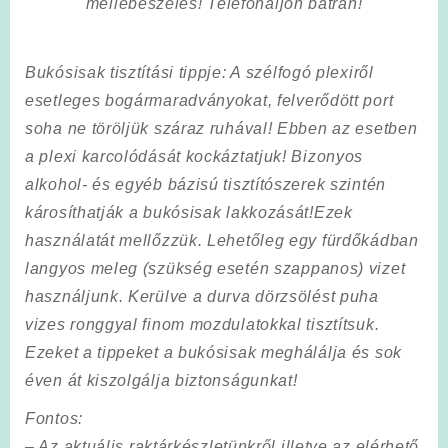
mellébeszélés! Telefonáljon bátran!
Bukósisak tisztítási tippje
: A szélfogó plexiről
esetleges bogármaradványokat, felverődött port
soha ne töröljük száraz ruhával! Ebben az esetben
a plexi karcolódását kockáztatjuk! Bizonyos
alkohol- és egyéb bázisú tisztítószerek szintén
károsíthatják a bukósisak lakkozását!
Ezek
használatát mellőzzük. Lehetőleg egy fürdőkádban
langyos meleg (szükség esetén szappanos) vizet
használjunk. Kerülve a durva dörzsölést puha
vizes ronggyal finom mozdulatokkal tisztítsuk.
Ezeket a tippeket a bukósisak meghálálja és sok
éven át kiszolgálja biztonságunkat!
Fontos
:
–
Az aktuális raktárkészletünkről illetve az elérhető