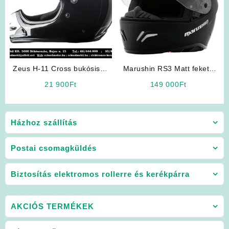
Zeus H-11 Cross bukósisak
Marushin RS3 Matt fekete
(Fekete)
bukósisak
21 900
Ft
149 000
Ft
Házhoz szállítás
Postai csomagküldés
Biztosítás elektromos rollerre és kerékpárra
AKCIÓS TERMÉKEK