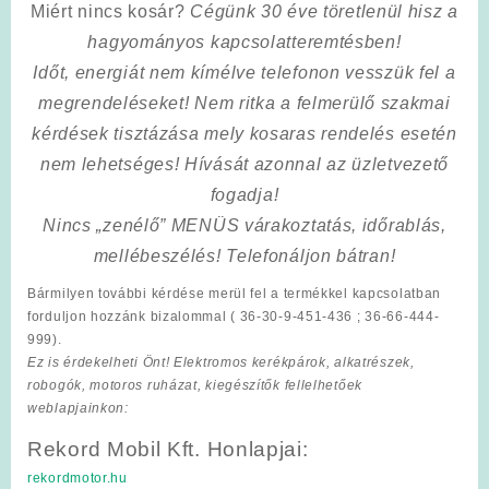
Miért nincs kosár?
Cégünk 30 éve töretlenül hisz a
hagyományos kapcsolatteremtésben!
Időt, energiát nem kímélve
telefonon vesszük fel a
megrendeléseket! Nem ritka a felmerülő szakmai
kérdések tisztázása mely kosaras rendelés esetén
nem lehetséges! Hívását azonnal az üzletvezető
fogadja!
Nincs „zenélő” MENÜS várakoztatás, időrablás,
mellébeszélés! Telefonáljon bátran!
Bármilyen további kérdése merül fel a termékkel kapcsolatban
forduljon hozzánk bizalommal ( 36-30-9-451-436 ; 36-66-444-
999).
Ez is érdekelheti Önt! Elektromos kerékpárok, alkatrészek,
robogók, motoros ruházat, kiegészítők fellelhetőek
weblapjainkon:
Rekord Mobil Kft. Honlapjai:
rekordmotor.hu