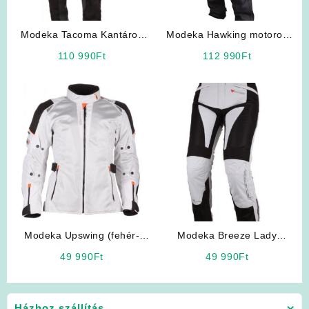
Modeka Tacoma Kantáros
Modeka Hawking motoros
motoros nadrág
bőrnadrág
110 990
Ft
112 990
Ft
Modeka Upswing (fehér-
Modeka Breeze Lady
fekete) Lady Női motoros
motoros nadrág
49 990
Ft
49 990
Ft
kabát
Házhoz szállítás