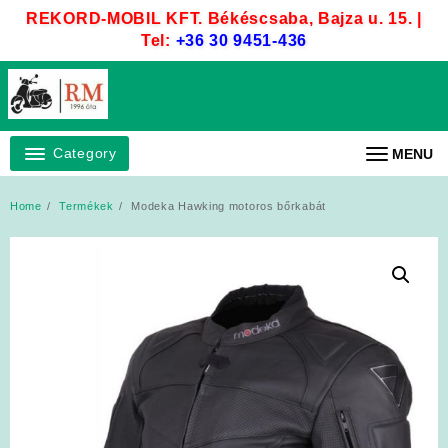
Skip
REKORD-MOBIL KFT. Békéscsaba, Bajza u. 15. |
to
Tel:
+36 30 9451-436
content
Category
MENU
Home
Termékek
Modeka Hawking motoros bőrkabát