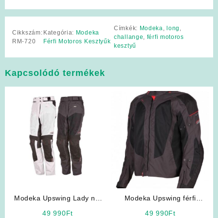
Címkék:
Modeka
,
long
,
Cikkszám:
Kategória:
Modeka
challange
,
férfi motoros
RM-720
Férfi Motoros Kesztyűk
kesztyű
Kapcsolódó termékek
Modeka Upswing Lady női
Modeka Upswing férfi
motoros nadrág
motoros kabát
49 990
Ft
49 990
Ft