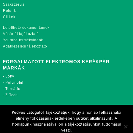
Szakszerviz
Rólunk
Cikkek
Letölthető dokumentumok
Vásárlói tájékoztató
Youtube termékvideók
Adatkezelési tájékoztató
FORGALMAZOTT ELEKTROMOS KERÉKPÁR
MÁRKÁK
-
Lofty
-
Polymobil
-
Tornádó
-
Z-Tech
TOVÁBBI OLDALAINK:
Kedves Látogató! Tájékoztatjuk, hogy a honlap felhasználói
rekordmobil.hu
élmény fokozásának érdekében sütiket alkalmazunk. A
rekordmotor.hu
honlapunk használatával ön a tájékoztatásunkat tudomásul
motorkerekparalkatreszek.hu
veszi.