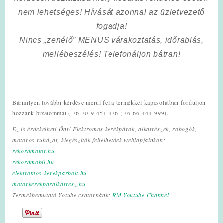
nem lehetséges! Hívását azonnal az üzletvezető
fogadja!
Nincs „zenélő” MENÜS várakoztatás, időrablás,
mellébeszélés! Telefonáljon bátran!
Bármilyen további kérdése merül fel a termékkel kapcsolatban forduljon
hozzánk bizalommal ( 36-30-9-451-436 ; 36-66-444-999).
Ez is érdekelheti Önt! Elektromos kerékpárok, alkatrészek, robogók,
motoros ruházat, kiegészítők fellelhetőek weblapjainkon:
rekordmotor.hu
rekordmobil.hu
elektromos-kerekparbolt.hu
motorkerekparalkatresz.hu
Termékbemutató Yotube csatornánk:
RM Youtube Channel