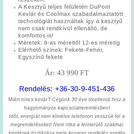
A Kesztyű teljes felületén DuPont
Kevlár és Coolmax szabadalmaztatott
technológiát használtak így a kesztyű
nem csak rendkívül ellenálló, de
komfortos is!
Méretek: 8-as mérettől 12-es méretig
Elérhető színek: Fekete-Fehér,
Egyszínű fekete
Ár: 43 990 FT
Rendelés:
+36-30-9-451-436
Miért nincs kosár?
Cégünk 30 éve töretlenül hisz a
hagyományos kapcsolatteremtésben!
Időt, energiát nem kímélve
telefonon vesszük fel a
megrendeléseket! Nem ritka a felmerülő szakmai
kérdések tisztázása mely kosaras rendelés esetén