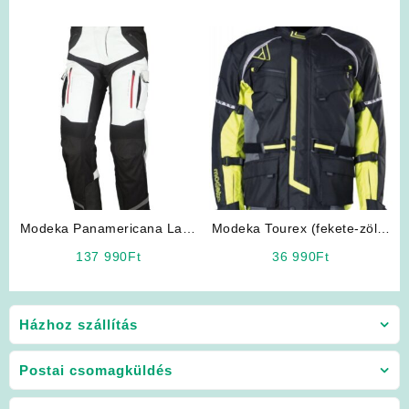
Modeka Panamericana Lady
Modeka Tourex (fekete-zöld)
(fehér) motoros nadrág
Férfi Motoros Kabát
137 990
Ft
36 990
Ft
Házhoz szállítás
Postai csomagküldés