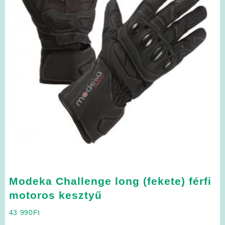
Modeka Challenge long (fekete) férfi
motoros kesztyű
43 990
Ft