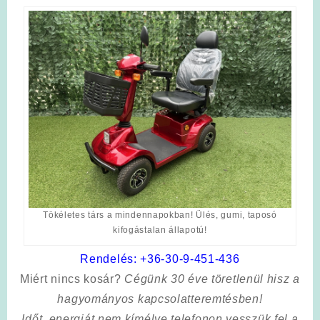
Tökéletes társ a mindennapokban! Ülés, gumi, taposó
kifogástalan állapotú!
Rendelés:
+36-30-9-451-436
Miért nincs kosár?
Cégünk 30 éve töretlenül hisz a
hagyományos kapcsolatteremtésben!
Időt, energiát nem kímélve
telefonon vesszük fel a