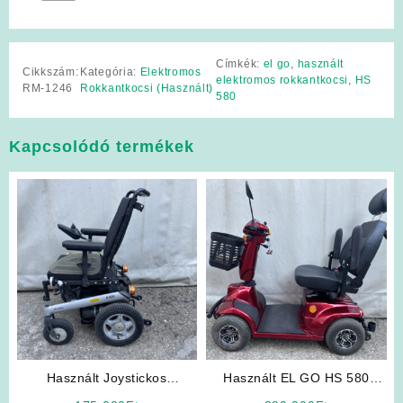
Címkék:
el go
,
használt
Cikkszám:
Kategória:
Elektromos
elektromos rokkantkocsi
,
HS
RM-1246
Rokkantkocsi (Használt)
580
Kapcsolódó termékek
Használt Joystickos
Használt EL GO HS 580
Rokkantkocsi
Elektromos Rokkantkocsi