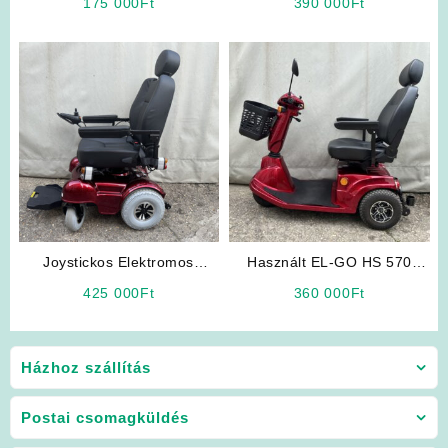
175 000
Ft
390 000
Ft
Joystickos Elektromos
Használt EL-GO HS 570
Rokkantkocsi (B-4220/V)
Elektromos Rokkantkocsi
425 000
Ft
360 000
Ft
Házhoz szállítás
Postai csomagküldés