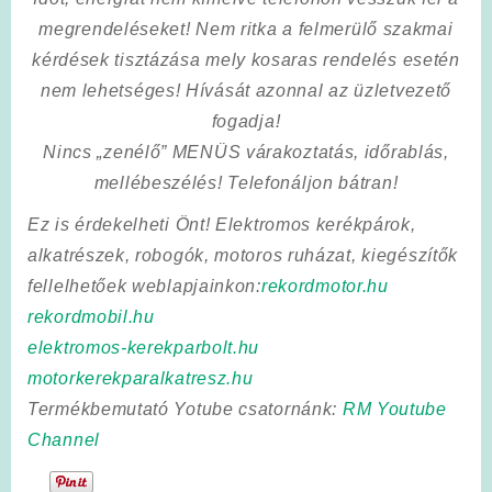
megrendeléseket! Nem ritka a felmerülő szakmai
kérdések tisztázása mely kosaras rendelés esetén
nem lehetséges! Hívását azonnal az üzletvezető
fogadja!
Nincs „zenélő” MENÜS várakoztatás, időrablás,
mellébeszélés! Telefonáljon bátran!
Ez is érdekelheti Önt! Elektromos kerékpárok,
alkatrészek, robogók, motoros ruházat, kiegészítők
fellelhetőek weblapjainkon:
rekordmotor.hu
rekordmobil.hu
elektromos-kerekparbolt.hu
motorkerekparalkatresz.hu
Termékbemutató Yotube csatornánk:
RM Youtube
Channel