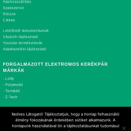
Házhozszállítás
Szakszerviz
Rólunk
Cikkek
Letölthető dokumentumok
Vásárlói tájékoztató
Youtube termékvideók
Adatkezelési tájékoztató
FORGALMAZOTT ELEKTROMOS KERÉKPÁR
MÁRKÁK
-
Lofty
-
Polymobil
-
Tornádó
-
Z-Tech
TOVÁBBI OLDALAINK:
Kedves Látogató! Tájékoztatjuk, hogy a honlap felhasználói
rekordmobil.hu
élmény fokozásának érdekében sütiket alkalmazunk. A
rekordmotor.hu
honlapunk használatával ön a tájékoztatásunkat tudomásul
motorkerekparalkatreszek.hu