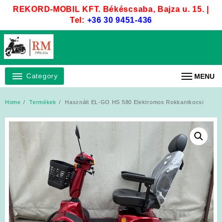
Skip
REKORD-MOBIL KFT. Békéscsaba, Bajza u. 15. |
to
Tel:
+36 30 9451-436
content
Category
MENU
Home
Termékek
Használt EL-GO HS 580 Elektromos Rokkantkocsi