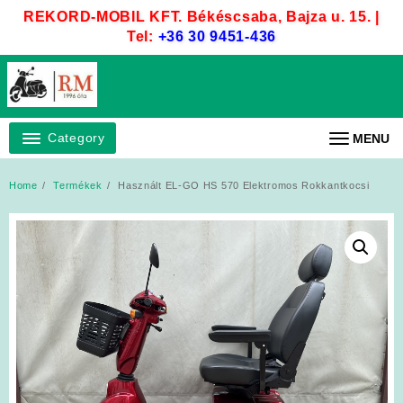
Skip
REKORD-MOBIL KFT. Békéscsaba, Bajza u. 15. |
to
Tel:
+36 30 9451-436
content
Category
MENU
Home
Termékek
Használt EL-GO HS 570 Elektromos Rokkantkocsi