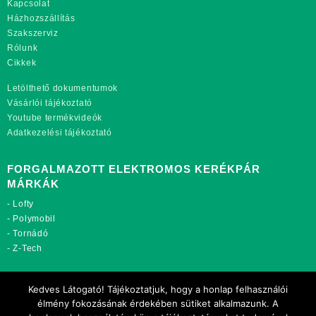
Kapcsolat
Házhozszállítás
Szakszerviz
Rólunk
Cikkek
Letölthető dokumentumok
Vásárlói tájékoztató
Youtube termékvideók
Adatkezelési tájékoztató
FORGALMAZOTT ELEKTROMOS KERÉKPÁR
MÁRKÁK
-
Lofty
-
Polymobil
-
Tornádó
-
Z-Tech
TOVÁBBI OLDALAINK:
Kedves Látogató! Tájékoztatjuk, hogy a honlap felhasználói
rekordmobil.hu
élmény fokozásának érdekében sütiket alkalmazunk. A
rekordmotor.hu