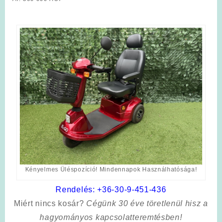
Kényelmes Üléspozíció! Mindennapok Használhatósága!
Rendelés:
+36-30-9-451-436
Miért nincs kosár?
Cégünk 30 éve töretlenül hisz a
hagyományos kapcsolatteremtésben!