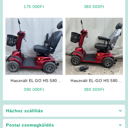
Rokkantkocsi
Rokkantkocsi
175 000
Ft
380 000
Ft
Használt EL GO HS 580
Használt EL-GO HS 580
Elektromos Rokkantkocsi
Elektromos Rokkantkocsi
390 000
Ft
380 000
Ft
Házhoz szállítás
Postai csomagküldés