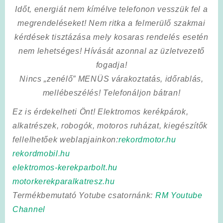
Időt, energiát nem kímélve
telefonon vesszük fel a
megrendeléseket! Nem ritka a felmerülő szakmai
kérdések tisztázása mely kosaras rendelés esetén
nem lehetséges! Hívását azonnal az üzletvezető
fogadja!
Nincs „zenélő” MENÜS várakoztatás, időrablás,
mellébeszélés! Telefonáljon bátran!
Ez is érdekelheti Önt! Elektromos kerékpárok,
alkatrészek, robogók, motoros ruházat, kiegészítők
fellelhetőek weblapjainkon:
rekordmotor.hu
rekordmobil.hu
elektromos-kerekparbolt.hu
motorkerekparalkatresz.hu
Termékbemutató Yotube csatornánk:
RM Youtube
Channel